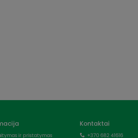
Sutinku su taisyklėmis
SUKTI RATĄ
Taisyklės ir sąlygos:
- Vienam klientui - pora sukimu.
- Apgaudinėjimas negalimas.
- Įvedant savo kontaktinę informaciją gausite specialius
pasiūlymus ir nuolaidas.
macija
Kontaktai
aitymas ir pristatymas
+370 682 41616