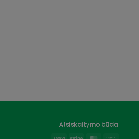
Atsiskaitymo būdai
Visa
Stripe
MasterCard
Cash