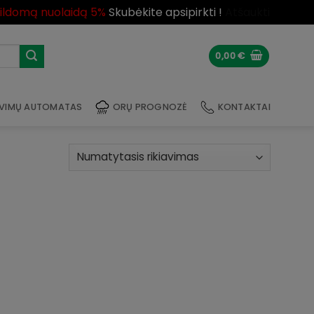
pildomą nuolaidą 5%
Skubėkite apsipirkti !
Atšaukti
0,00
€
VIMŲ AUTOMATAS
ORŲ PROGNOZĖ
KONTAKTAI