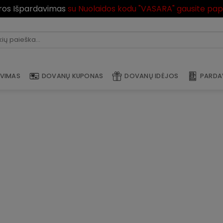
ros Išpardavimas
su Nuolaidos kodu "VASARA" gausite pa
×
i:
AVIMAS
DOVANŲ KUPONAS
DOVANŲ IDĖJOS
PARDA
IŠBANDYK LAIMĘ AR TU
LAIMINGAS ROMADOJE
Laimėk Piniginius Prizus arba Romados
dovaną! Įveskite savo duomenis žemiau ir
išbandykite savo laimę mūsų laimingame rate: