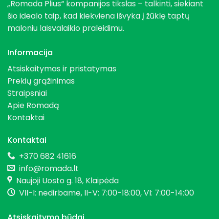
„Romada Plius“ kompanijos tikslas – talkinti, siekiant
šio idealo taip, kad kiekviena išvyka į žūklę taptų
maloniu laisvalaikio praleidimu.
Informacija
Atsiskaitymas ir pristatymas
Prekių grąžinimas
Straipsniai
Apie Romadą
Kontaktai
Kontaktai
+370 682 41616
info@romada.lt
Naujoji Uosto g. 18, Klaipėda
VII-I: nedirbame, II-V: 7:00-18:00, VI: 7:00-14:00
Atsiskaitymo būdai