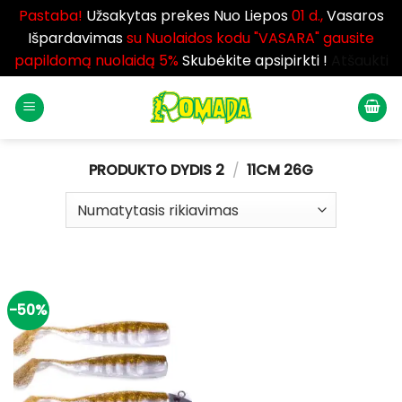
Pastaba!
Užsakytas prekes Nuo Liepos
01 d.,
Vasaros
Išpardavimas
su Nuolaidos kodu "VASARA" gausite
papildomą nuolaidą 5%
Skubėkite apsipirkti !
Atšaukti
Skip
to
content
PRODUKTO DYDIS 2
/
11CM 26G
-50%