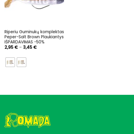
Riperiu Guminukų komplektas
Peper-Salt Brown Plaukiantys
IŠPARDAVIMAS -50%
Price
2,95
€
–
3,45
€
range:
2,95 €
through
3,45 €