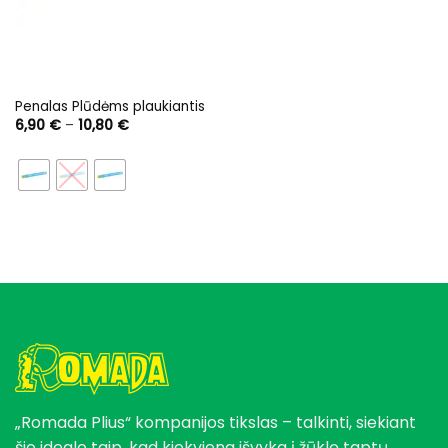
Penalas Plūdėms plaukiantis
Price
6,90
€
–
10,80
€
range:
6,90 €
through
10,80 €
„Romada Plius“ kompanijos tikslas – talkinti, siekiant
šio idealo taip, kad kiekviena išvyka į žūklę taptų