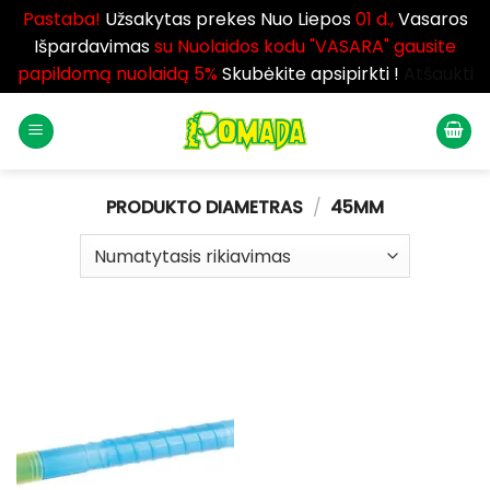
Pastaba!
Užsakytas prekes Nuo Liepos
01 d.,
Vasaros
Išpardavimas
su Nuolaidos kodu "VASARA" gausite
papildomą nuolaidą 5%
Skubėkite apsipirkti !
Atšaukti
Skip
to
content
PRODUKTO DIAMETRAS
/
45MM