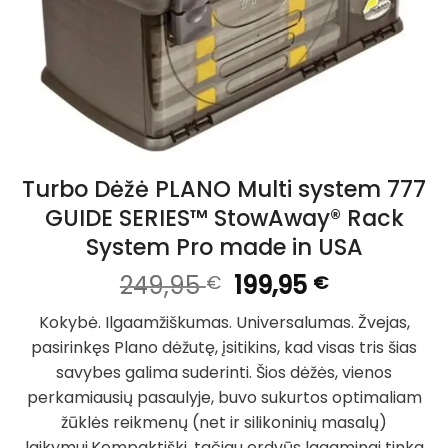
Turbo Dėžė PLANO Multi system 777
GUIDE SERIES™ StowAway® Rack
System Pro made in USA
Original
Current
249,95
199,95
€
€
price
price
Kokybė. Ilgaamžiškumas. Universalumas. Žvejas,
was:
is:
pasirinkęs Plano dėžutę, įsitikins, kad visas tris šias
249,95 €.
199,95 €.
savybes galima suderinti. Šios dėžės, vienos
perkamiausių pasaulyje, buvo sukurtos optimaliam
žūklės reikmenų (net ir silikoninių masalų)
laikymui.Kompaktiški, tačiau erdvūs lagaminai tinka