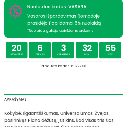
Nuolaidos kodas: VASARA
Vasaros išpardavimas Romadoje
prasidėjo Papildomai 5% nuolaidą
*Nuolaida galioja atrinktoms prekėms
20
6
3
32
55
SAVAITĖSS
DIENAS
VALANDAS
MIN
SEC
Produkto kodas:
60777101
APRAŠYMAS
Kokybė. Ilgaamžiškumas. Universalumas. Žvejas,
pasirinkęs Plano dėžutę, įsitikins, kad visas tris šias