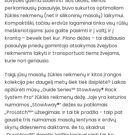
savybes galima suderinti. Šios dėžės, vienos
perkamiausių pasaulyje, buvo sukurtos optimaliam
žūklės reikmenų (net ir silikoninių masalų) laikymui.
Kompaktiški, tačiau erdvūs lagaminai tinka visų rūšių
meškeriotojams: juos galite pasiimti ir į valtį, ir į
krantą – beveik bet kur. Plano dėžės – tai didžiausio
pasaulyje priedų gamintojo atsakymas žvejybos
reikmenims laikyti ir transportuoti tiems žvejams,
kurie nori geriausio.
Taigi, jūsų masalų, žūklės reikmenų ir kitos įrangos
kolekcija per daugelį metų šiek tiek išsiplėtė? Laikas
apžiūrėti mūsų „Guide Series™ StowAway® Rack
System Pro“ žūklės reikmenų dėžę. Joje yra keturios
nuimamos „StowAway®“ dėžės su patikimais
„ProLatch™“ užsegimais. Ir tai tik pradžia – taip pat
gausite tris nuimamas masalų lentynas ir erdvų
skyrių didesniems daiktams. Be to, skaidrus
„DuraView™“ dangtis leidžia lengvai rasti tai, ko