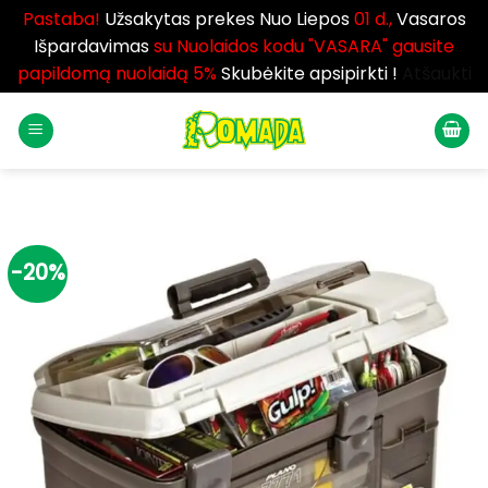
Pastaba!
Užsakytas prekes Nuo Liepos
01 d.,
Vasaros
Išpardavimas
su Nuolaidos kodu "VASARA" gausite
papildomą nuolaidą 5%
Skubėkite apsipirkti !
Atšaukti
Skip
to
content
-20%