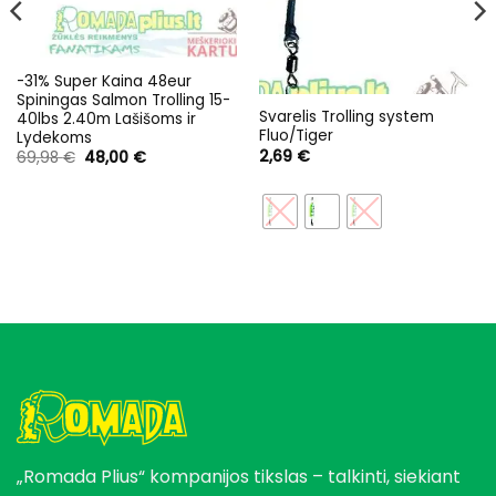
-31% Super Kaina 48eur
Spiningas Salmon Trolling 15-
Svarelis Trolling system
40lbs 2.40m Lašišoms ir
Fluo/Tiger
Lydekoms
2,69
€
Original
Current
69,98
€
48,00
€
price
price
was:
is:
69,98 €.
48,00 €.
„Romada Plius“ kompanijos tikslas – talkinti, siekiant