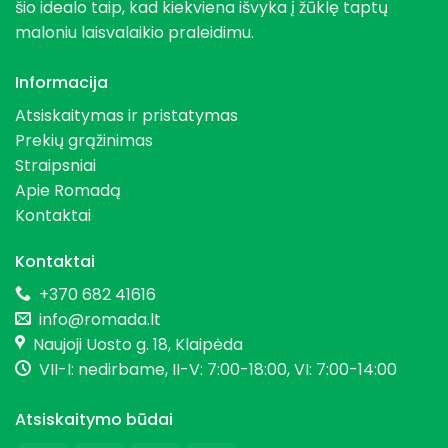
šio idealo taip, kad kiekviena išvyka į žūklę taptų
maloniu laisvalaikio praleidimu.
Informacija
Atsiskaitymas ir pristatymas
Prekių grąžinimas
Straipsniai
Apie Romadą
Kontaktai
Kontaktai
+370 682 41616
info@romada.lt
Naujoji Uosto g. 18, Klaipėda
VII-I: nedirbame, II-V: 7:00-18:00, VI: 7:00-14:00
Atsiskaitymo būdai