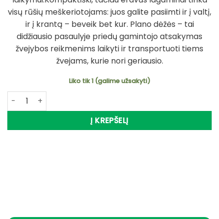
visų rūšių meškeriotojams: juos galite pasiimti ir į valtį,
ir į krantą – beveik bet kur. Plano dėžės – tai
didžiausio pasaulyje priedų gamintojo atsakymas
žvejybos reikmenims laikyti ir transportuoti tiems
žvejams, kurie nori geriausio.
Liko tik 1 (galime užsakyti)
produkto kiekis: Turbo Dėžė PLANO Multi system 777 GUI
Į KREPŠELĮ