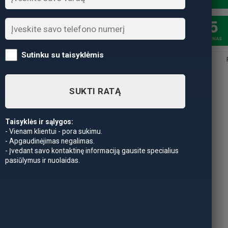
20
5
SAVAITĖSS
DIENAS
Sutinku su taisyklėmis
SUKTI RATĄ
Taisyklės ir sąlygos:
- Vienam klientui - pora sukimu.
- Apgaudinėjimas negalimas.
- Įvedant savo kontaktinę informaciją gausite specialius
pasiūlymus ir nuolaidas.