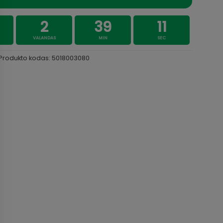
2
39
10
VALANDAS
MIN
SEC
Produkto kodas:
5018003080