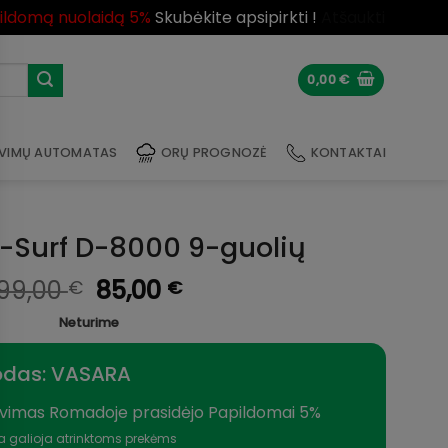
pildomą nuolaidą 5%
Skubėkite apsipirkti !
Atšaukti
0,00
€
VIMŲ AUTOMATAS
ORŲ PROGNOZĖ
KONTAKTAI
p-Surf D-8000 9-guolių
Original
Current
99,00
85,00
€
€
price
price
Neturime
was:
is:
99,00 €.
85,00 €.
odas: VASARA
vimas Romadoje prasidėjo Papildomai 5%
a galioja atrinktoms prekėms