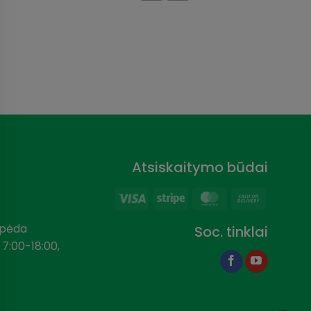
38,89 €.
19,95 €.
Clea
Atsiskaitymo būdai
Visa
Stripe
MasterCard
Cash
On
aipėda
Soc. tinklai
Delivery
 7:00-18:00,