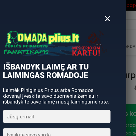
ros Išpardavimas
su Nuolaidos kodu "VASARA" gausite pa
×
i:
AVIMAS
DOVANŲ KUPONAS
DOVANŲ IDĖJOS
PARDA
IŠBANDYK LAIMĘ AR TU
Ritė Car
LAIMINGAS ROMADOJE
Laimėk Piniginius Prizus arba Romados
dovaną! Įveskite savo duomenis žemiau ir
išbandykite savo laimę mūsų laimingame rate:
Nuolaidos k
Vasaros išparda
nuolaidą
*Nuolaid