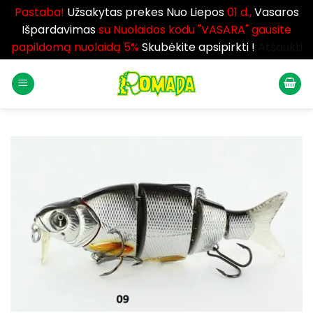
Pastaba!
Užsakytas prekes Nuo Liepos
01 d.,
Vasaros
Išpardavimas
su Nuolaidos kodu "VASARA" gausite
papildomą nuolaidą 5%
Skubėkite apsipirkti !
Atšaukti
Skip
to
content