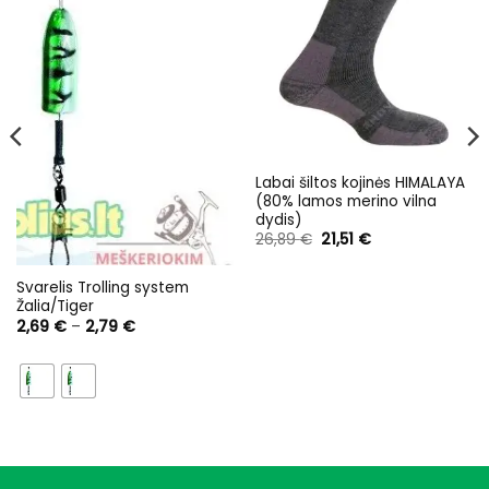
Labai šiltos kojinės HIMALAYA
(80% lamos merino vilna
dydis)
Original
Current
26,89
€
21,51
€
price
price
was:
is:
26,89 €.
21,51 €.
Svarelis Trolling system
Žalia/Tiger
Price
2,69
€
–
2,79
€
range:
2,69 €
through
2,79 €