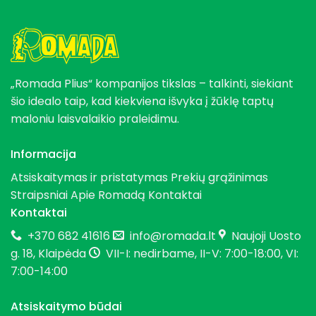
„Romada Plius“ kompanijos tikslas – talkinti, siekiant
šio idealo taip, kad kiekviena išvyka į žūklę taptų
maloniu laisvalaikio praleidimu.
Informacija
Atsiskaitymas ir pristatymas
Prekių grąžinimas
Straipsniai
Apie Romadą
Kontaktai
Kontaktai
+370 682 41616
info@romada.lt
Naujoji Uosto
g. 18, Klaipėda
VII-I: nedirbame, II-V: 7:00-18:00, VI:
7:00-14:00
Atsiskaitymo būdai