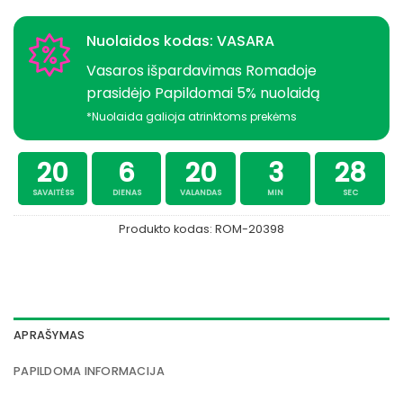
Nuolaidos kodas: VASARA
Vasaros išpardavimas Romadoje
prasidėjo Papildomai 5% nuolaidą
*Nuolaida galioja atrinktoms prekėms
20
6
20
3
28
SAVAITĖSS
DIENAS
VALANDAS
MIN
SEC
Produkto kodas:
ROM-20398
APRAŠYMAS
PAPILDOMA INFORMACIJA