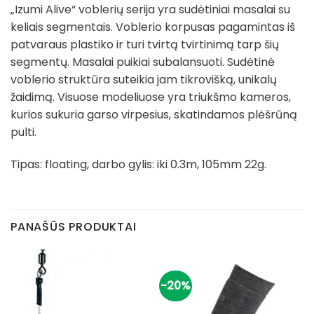
„Izumi Alive“ voblerių serija yra sudėtiniai masalai su
keliais segmentais. Voblerio korpusas pagamintas iš
patvaraus plastiko ir turi tvirtą tvirtinimą tarp šių
segmentų. Masalai puikiai subalansuoti. Sudėtinė
voblerio struktūra suteikia jam tikrovišką, unikalų
žaidimą. Visuose modeliuose yra triukšmo kameros,
kurios sukuria garso virpesius, skatindamos plėšrūną
pulti.
Tipas: floating, darbo gylis: iki 0.3m, 105mm 22g.
PANAŠŪS PRODUKTAI
-20%