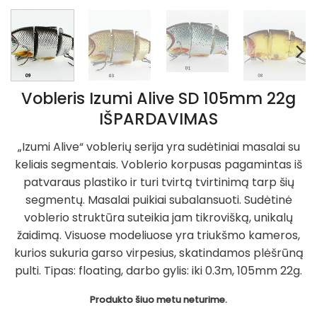
Vobleris Izumi Alive SD 105mm 22g
IŠPARDAVIMAS
„Izumi Alive“ voblerių serija yra sudėtiniai masalai su
keliais segmentais. Voblerio korpusas pagamintas iš
patvaraus plastiko ir turi tvirtą tvirtinimą tarp šių
segmentų. Masalai puikiai subalansuoti. Sudėtinė
voblerio struktūra suteikia jam tikrovišką, unikalų
žaidimą. Visuose modeliuose yra triukšmo kameros,
kurios sukuria garso virpesius, skatindamos plėšrūną
pulti.
Tipas: floating, darbo gylis: iki 0.3m, 105mm 22g.
Produkto šiuo metu neturime.