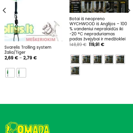
Botai iš neopreno
WYCHWOOD iš Anglijos – 100
% vandeniui nepralaidūs iki
-20 °C nepraduriamas
padas žvejybai ir medžioklei
Original
Current
148,89
€
119,91
€
Svarelis Trolling system
price
price
was:
is:
Žalia/Tiger
148,89 €.
119,91 €.
Price
2,69
€
–
2,79
€
range:
2,69 €
through
2,79 €