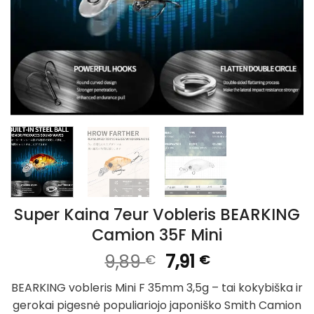
Super Kaina 7eur Vobleris BEARKING
Camion 35F Mini
Original
Current
9,89
7,91
€
€
price
price
BEARKING vobleris Mini F 35mm 3,5g – tai kokybiška ir
was:
is:
gerokai pigesnė populiariojo japoniško Smith Camion
9,89 €.
7,91 €.