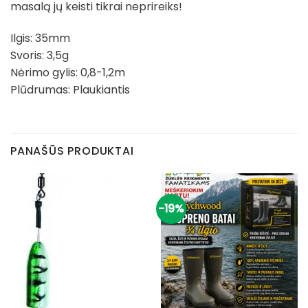
masalą jų keisti tikrai neprireiks!
Ilgis: 35mm
Svoris: 3,5g
Nėrimo gylis: 0,8-1,2m
Plūdrumas: Plaukiantis
PANAŠŪS PRODUKTAI
-19%