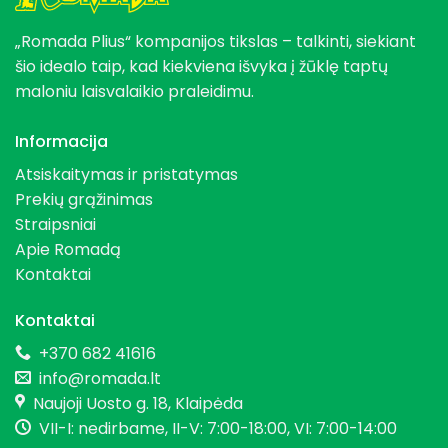
„Romada Plius“ kompanijos tikslas – talkinti, siekiant
šio idealo taip, kad kiekviena išvyka į žūklę taptų
maloniu laisvalaikio praleidimu.
Informacija
Atsiskaitymas ir pristatymas
Prekių grąžinimas
Straipsniai
Apie Romadą
Kontaktai
Kontaktai
+370 682 41616
info@romada.lt
Naujoji Uosto g. 18, Klaipėda
VII-I: nedirbame, II-V: 7:00-18:00, VI: 7:00-14:00