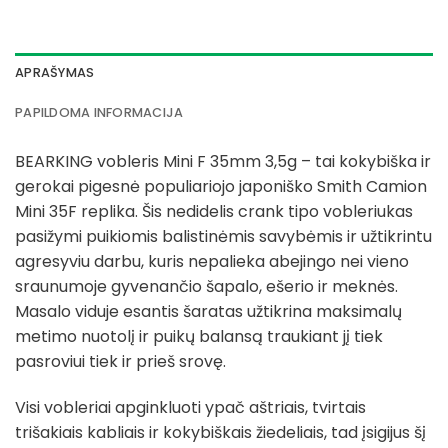
APRAŠYMAS
PAPILDOMA INFORMACIJA
BEARKING vobleris Mini F 35mm 3,5g – tai kokybiška ir
gerokai pigesnė populiariojo japoniško Smith Camion
Mini 35F replika. Šis nedidelis crank tipo vobleriukas
pasižymi puikiomis balistinėmis savybėmis ir užtikrintu
agresyviu darbu, kuris nepalieka abejingo nei vieno
sraunumoje gyvenančio šapalo, ešerio ir meknės.
Masalo viduje esantis šaratas užtikrina maksimalų
metimo nuotolį ir puikų balansą traukiant jį tiek
pasroviui tiek ir prieš srovę.
Visi vobleriai apginkluoti ypač aštriais, tvirtais
trišakiais kabliais ir kokybiškais žiedeliais, tad įsigijus šį