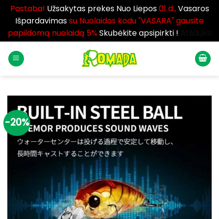
Pastaba!
Užsakytas prekes Nuo Liepos
01 d.,
Vasaros
Išpardavimas
su Nuolaidos kodu "VASARA" gausite
papildomą nuolaidą 5%
Skubėkite apsipirkti !
Atšaukti
Skip
to
content
-20%