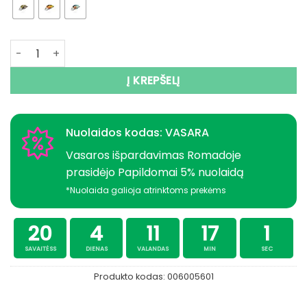
produkto kiekis: Super Kaina 7eur Vobleris BEARKING Cami
Į KREPŠELĮ
Nuolaidos kodas: VASARA
Vasaros išpardavimas Romadoje
prasidėjo Papildomai 5% nuolaidą
*Nuolaida galioja atrinktoms prekėms
20
4
11
17
1
SAVAITĖSS
DIENAS
VALANDAS
MIN
SEC
Produkto kodas:
006005601