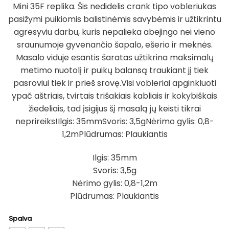
Mini 35F replika. Šis nedidelis crank tipo vobleriukas
pasižymi puikiomis balistinėmis savybėmis ir užtikrintu
agresyviu darbu, kuris nepalieka abejingo nei vieno
sraunumoje gyvenančio šapalo, ešerio ir meknės.
Masalo viduje esantis šaratas užtikrina maksimalų
metimo nuotolį ir puikų balansą traukiant jį tiek
pasroviui tiek ir prieš srovę.Visi vobleriai apginkluoti
ypač aštriais, tvirtais trišakiais kabliais ir kokybiškais
žiedeliais, tad įsigijus šį masalą jų keisti tikrai
neprireiks!Ilgis: 35mmSvoris: 3,5gNėrimo gylis: 0,8-
1,2mPlūdrumas: Plaukiantis
Ilgis: 35mm
Svoris: 3,5g
Nėrimo gylis: 0,8-1,2m
Plūdrumas: Plaukiantis
Spalva