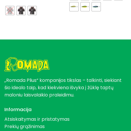
was:
is:
359,89 €.
269,89 €.
„Romada Plius“ kompanijos tikslas – talkinti, siekiant
šio idealo taip, kad kiekviena išvyka į žūklę taptų
maloniu laisvalaikio praleidimu.
Informacija
Atsiskaitymas ir pristatymas
Prekių grąžinimas