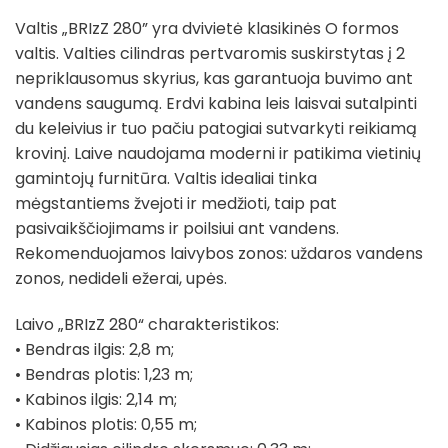
Valtis „BRIzZ 280” yra dvivietė klasikinės O formos
valtis. Valties cilindras pertvaromis suskirstytas į 2
nepriklausomus skyrius, kas garantuoja buvimo ant
vandens saugumą. Erdvi kabina leis laisvai sutalpinti
du keleivius ir tuo pačiu patogiai sutvarkyti reikiamą
krovinį. Laive naudojama moderni ir patikima vietinių
gamintojų furnitūra. Valtis idealiai tinka
mėgstantiems žvejoti ir medžioti, taip pat
pasivaikščiojimams ir poilsiui ant vandens.
Rekomenduojamos laivybos zonos: uždaros vandens
zonos, nedideli ežerai, upės.
Laivo „BRIzZ 280“ charakteristikos:
• Bendras ilgis: 2,8 m;
• Bendras plotis: 1,23 m;
• Kabinos ilgis: 2,14 m;
• Kabinos plotis: 0,55 m;