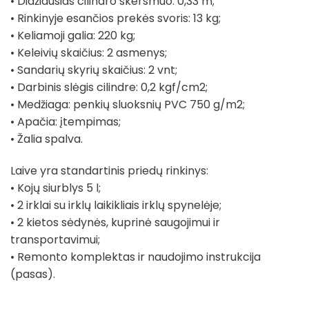
• Didžiausias cilindro skersmuo: 0,33 m;
• Rinkinyje esančios prekės svoris: 13 kg;
• Keliamoji galia: 220 kg;
• Keleivių skaičius: 2 asmenys;
• Sandarių skyrių skaičius: 2 vnt;
• Darbinis slėgis cilindre: 0,2 kgf/cm2;
• Medžiaga: penkių sluoksnių PVC 750 g/m2;
• Apačia: įtempimas;
• Žalia spalva.
Laive yra standartinis priedų rinkinys:
• Kojų siurblys 5 l;
• 2 irklai su irklų laikikliais irklų spynelėje;
• 2 kietos sėdynės, kuprinė saugojimui ir
transportavimui;
• Remonto komplektas ir naudojimo instrukcija
(pasas).