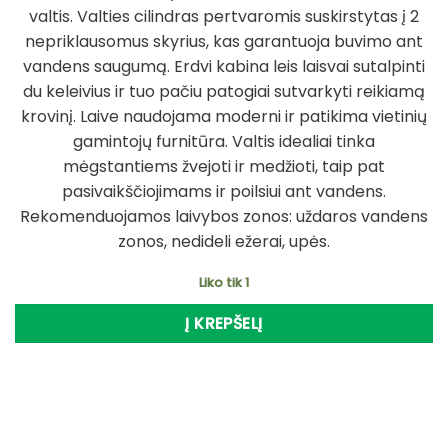
valtis. Valties cilindras pertvaromis suskirstytas į 2
nepriklausomus skyrius, kas garantuoja buvimo ant
vandens saugumą. Erdvi kabina leis laisvai sutalpinti
du keleivius ir tuo pačiu patogiai sutvarkyti reikiamą
krovinį. Laive naudojama moderni ir patikima vietinių
gamintojų furnitūra. Valtis idealiai tinka
mėgstantiems žvejoti ir medžioti, taip pat
pasivaikščiojimams ir poilsiui ant vandens.
Rekomenduojamos laivybos zonos: uždaros vandens
zonos, nedideli ežerai, upės.
Liko tik 1
Į KREPŠELĮ