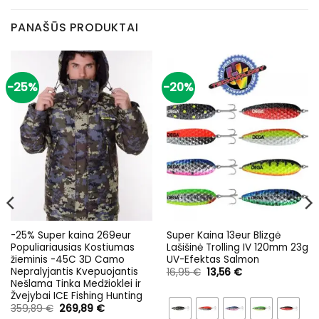
PANAŠŪS PRODUKTAI
-25%
-20%
-25% Super kaina 269eur
Super Kaina 13eur Blizgė
Populiariausias Kostiumas
Lašišinė Trolling IV 120mm 23g
žieminis -45C 3D Camo
UV-Efektas Salmon
Nepralyjantis Kvepuojantis
Original
Current
16,95
€
13,56
€
price
price
Nešlama Tinka Medžioklei ir
was:
is:
Žvejybai ICE Fishing Hunting
16,95 €.
13,56 €.
Original
Current
359,89
€
269,89
€
price
price