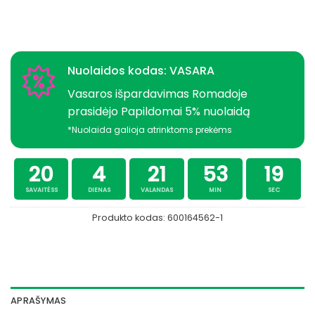
Nuolaidos kodas: VASARA
Vasaros išpardavimas Romadoje
prasidėjo Papildomai 5% nuolaidą
*Nuolaida galioja atrinktoms prekėms
20
4
21
53
18
SAVAITĖSS
DIENAS
VALANDAS
MIN
SEC
Produkto kodas:
600164562-1
APRAŠYMAS