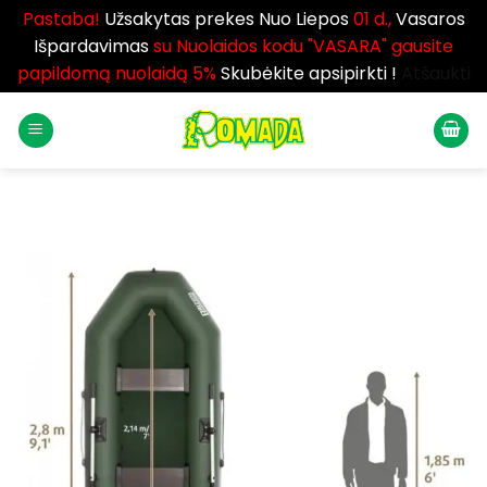
Pastaba!
Užsakytas prekes Nuo Liepos
01 d.,
Vasaros
Išpardavimas
su Nuolaidos kodu "VASARA" gausite
papildomą nuolaidą 5%
Skubėkite apsipirkti !
Atšaukti
Skip
to
content