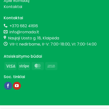
Apie Romadą
Kontaktai
Kontaktai
+370 682 41616
info@romada.lt
Naujoji Uosto g. 18, Klaipėda
VII-I: nedirbame, II-V: 7:00-18:00, VI: 7:00-14:00
Atsiskaitymo būdai
Visa
Stripe
MasterCard
Cash
On
Soc. tinklai
Delivery