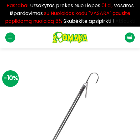
Pastaba!
Užsakytas prekes Nuo Liepos
01 d.,
Vasaros
Išpardavimas
su Nuolaidos kodu "VASARA" gausite
papildomą nuolaidą 5%
Skubėkite apsipirkti !
Atšaukti
Skip
to
content
-10%