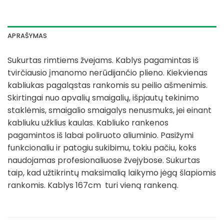
APRAŠYMAS
Sukurtas rimtiems žvejams. Kablys pagamintas iš
tvirčiausio įmanomo nerūdijančio plieno. Kiekvienas
kabliukas pagaląstas rankomis su peilio ašmenimis.
Skirtingai nuo apvalių smaigalių, išpjautų tekinimo
staklėmis, smaigalio smaigalys nenusmuks, jei einant
kabliuku užklius kaulas. Kabliuko rankenos
pagamintos iš labai poliruoto aliuminio. Pasižymi
funkcionaliu ir patogiu sukibimu, tokiu pačiu, koks
naudojamas profesionaliuose žvejybose. Sukurtas
taip, kad užtikrintų maksimalią laikymo jėgą šlapiomis
rankomis. Kablys 167cm turi vieną rankeną.