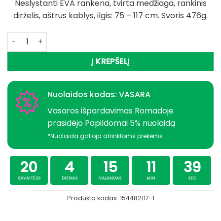
Neslystanti EVA rankena, tvirta medžiaga, rankinis
dirželis, aštrus kablys, ilgis: 75 – 117 cm. Svoris 476g.
produkto kiekis: Super Kaina 44eur Kablys Graibštas Del
Į KREPŠELĮ
Nuolaidos kodas: VASARA
Vasaros išpardavimas Romadoje
prasidėjo Papildomai 5% nuolaidą
*Nuolaida galioja atrinktoms prekėms
20
4
15
11
38
SAVAITĖSS
DIENAS
VALANDAS
MIN
SEC
Produkto kodas:
154482117-1