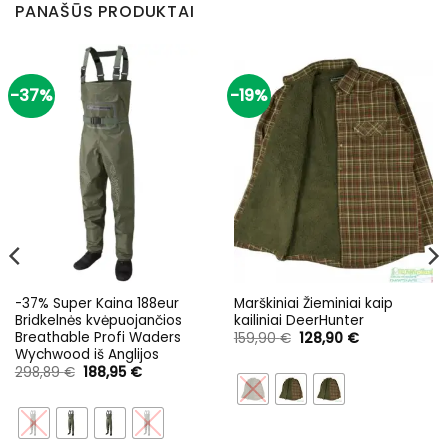
PANAŠŪS PRODUKTAI
-37%
-19%
-37% Super Kaina 188eur
Marškiniai Žieminiai kaip
Bridkelnės kvėpuojančios
kailiniai DeerHunter
Breathable Profi Waders
Original
Current
159,90
€
128,90
€
price
price
Wychwood iš Anglijos
was:
is:
Original
Current
298,89
€
188,95
€
159,90 €.
128,90 €.
price
price
was:
is:
298,89 €.
188,95 €.