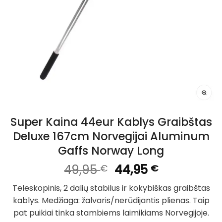
Super Kaina 44eur Kablys Graibštas
Deluxe 167cm Norvegijai Aluminum
Gaffs Norway Long
Original
Current
49,95
44,95
€
€
price
price
Teleskopinis, 2 dalių stabilus ir kokybiškas graibštas
was:
is:
kablys. Medžiaga: žalvaris/nerūdijantis plienas. Taip
49,95 €.
44,95 €.
pat puikiai tinka stambiems laimikiams Norvegijoje.