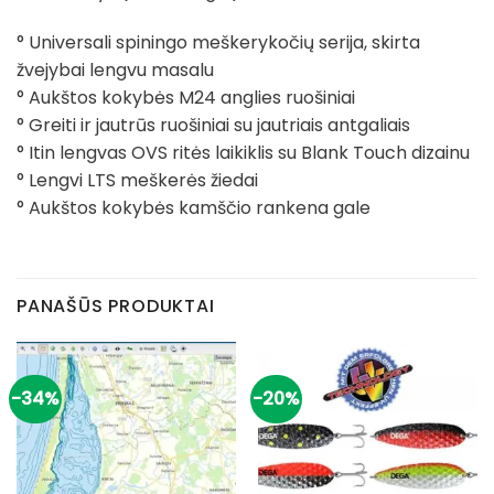
° Universali spiningo meškerykočių serija, skirta
žvejybai lengvu masalu
° Aukštos kokybės M24 anglies ruošiniai
° Greiti ir jautrūs ruošiniai su jautriais antgaliais
° Itin lengvas OVS ritės laikiklis su Blank Touch dizainu
° Lengvi LTS meškerės žiedai
° Aukštos kokybės kamščio rankena gale
PANAŠŪS PRODUKTAI
-34%
-20%