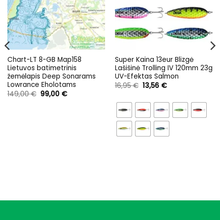
Chart-LT 8-GB Map158
Super Kaina 13eur Blizgė
Lietuvos batimetrinis
Lašišinė Trolling IV 120mm 23g
žemėlapis Deep Sonarams
UV-Efektas Salmon
Lowrance Eholotams
Original
Current
16,95
€
13,56
€
price
price
Original
Current
149,00
€
99,00
€
was:
is:
price
price
16,95 €.
13,56 €.
was:
is:
149,00 €.
99,00 €.