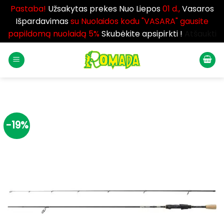
Pastaba!
Užsakytas prekes Nuo Liepos
01 d.,
Vasaros
Išpardavimas
su Nuolaidos kodu "VASARA" gausite
papildomą nuolaidą 5%
Skubėkite apsipirkti !
Atšaukti
Skip
to
content
-19%