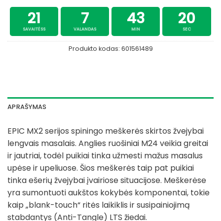
21
7
43
20
SAVAITĖSS
VALANDAS
MIN
SEC
Produkto kodas:
601561489
APRAŠYMAS
EPIC MX2 serijos spiningo meškerės skirtos žvejybai
lengvais masalais. Anglies ruošiniai M24 veikia greitai
ir jautriai, todėl puikiai tinka užmesti mažus masalus
upėse ir upeliuose. Šios meškerės taip pat puikiai
tinka ešerių žvejybai įvairiose situacijose. Meškerėse
yra sumontuoti aukštos kokybės komponentai, tokie
kaip „blank-touch“ ritės laikiklis ir susipainiojimą
stabdantys (Anti-Tangle) LTS žiedai.