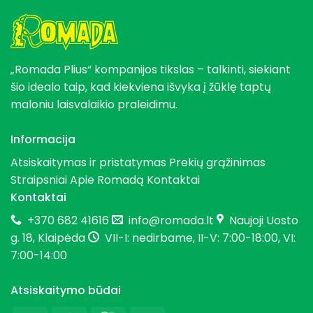
„Romada Plius“ kompanijos tikslas – talkinti, siekiant
šio idealo taip, kad kiekviena išvyka į žūklę taptų
maloniu laisvalaikio praleidimu.
Informacija
Atsiskaitymas ir pristatymas
Prekių grąžinimas
Straipsniai
Apie Romadą
Kontaktai
Kontaktai
+370 682 41616
info@romada.lt
Naujoji Uosto
g. 18, Klaipėda
VII-I: nedirbame, II-V: 7:00-18:00, VI:
7:00-14:00
Atsiskaitymo būdai