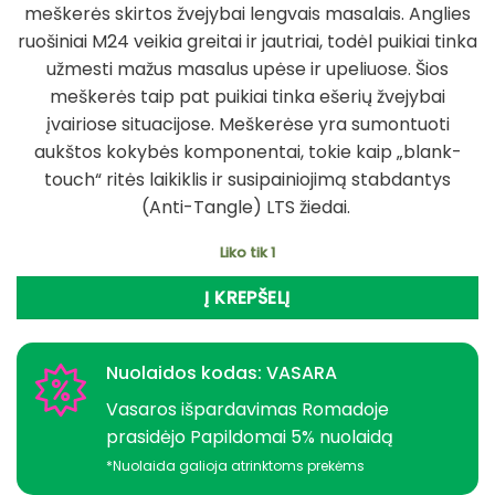
meškerės skirtos žvejybai lengvais masalais. Anglies
ruošiniai M24 veikia greitai ir jautriai, todėl puikiai tinka
užmesti mažus masalus upėse ir upeliuose. Šios
meškerės taip pat puikiai tinka ešerių žvejybai
įvairiose situacijose. Meškerėse yra sumontuoti
aukštos kokybės komponentai, tokie kaip „blank-
touch“ ritės laikiklis ir susipainiojimą stabdantys
(Anti-Tangle) LTS žiedai.
Liko tik 1
Į KREPŠELĮ
Nuolaidos kodas: VASARA
Vasaros išpardavimas Romadoje
prasidėjo Papildomai 5% nuolaidą
*Nuolaida galioja atrinktoms prekėms