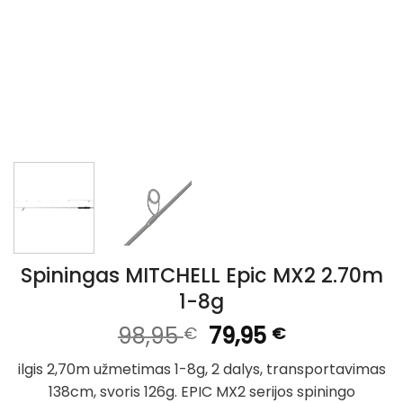
Spiningas MITCHELL Epic MX2 2.70m
1-8g
Original
Current
98,95
79,95
€
€
price
price
ilgis 2,70m užmetimas 1-8g, 2 dalys, transportavimas
was:
is:
138cm, svoris 126g. EPIC MX2 serijos spiningo
98,95 €.
79,95 €.