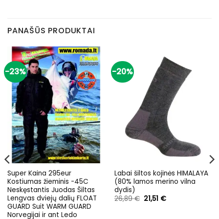
PANAŠŪS PRODUKTAI
-23%
-20%
Super Kaina 295eur
Labai šiltos kojinės HIMALAYA
Kostiumas žieminis -45C
(80% lamos merino vilna
Neskęstantis Juodas Šiltas
dydis)
Lengvas dviejų dalių FLOAT
Original
Current
26,89
€
21,51
€
price
price
GUARD Suit WARM GUARD
was:
is:
Norvegijai ir ant Ledo
26,89 €.
21,51 €.