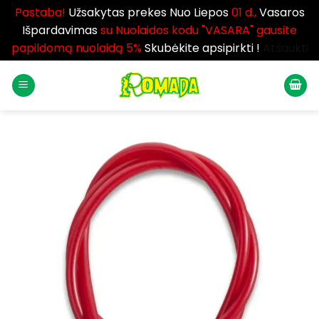
Pastaba!
Užsakytas prekes Nuo Liepos
01 d.,
Vasaros
Išpardavimas
su Nuolaidos kodu "VASARA" gausite
papildomą nuolaidą 5%
Skubėkite apsipirkti !
Atšaukti
Skip
to
content