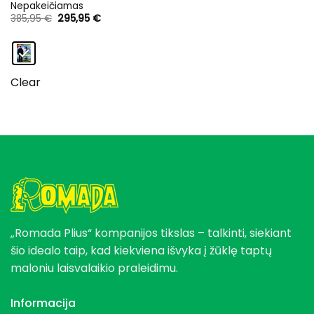
Nepakeičiamas
Original
Current
385,95
€
295,95
€
price
price
was:
is:
385,95 €.
295,95 €.
Clear
„Romada Plius“ kompanijos tikslas – talkinti, siekiant
šio idealo taip, kad kiekviena išvyka į žūklę taptų
maloniu laisvalaikio praleidimu.
Informacija