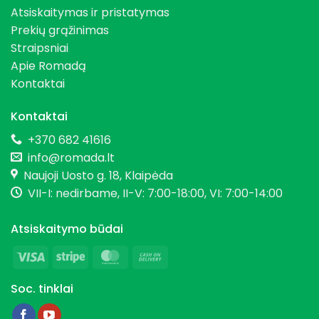
Atsiskaitymas ir pristatymas
Prekių grąžinimas
Straipsniai
Apie Romadą
Kontaktai
Kontaktai
+370 682 41616
info@romada.lt
Naujoji Uosto g. 18, Klaipėda
VII-I: nedirbame, II-V: 7:00-18:00, VI: 7:00-14:00
Atsiskaitymo būdai
Visa
Stripe
MasterCard
Cash
On
Soc. tinklai
Delivery