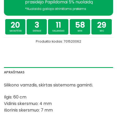
prasidėjo Papildomai 5% nuolaidą
*Nuolaida galioja atrinktoms prekėms
20
3
11
58
29
SAVAITĖSS
DIENAS
VALANDAS
MIN
SEC
Produkto kodas:
701520062
APRAŠYMAS
Silikono vamzdis, skirtas sistemoms gaminti.
Ilgis: 60 cm
Vidinis skersmuo: 4 mm
Išorinis skersmuo: 7 mm