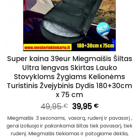
Super kaina 39eur Miegmaišis Šiltas
Ultra lengvas Skirtas Lauko
Stovykloms Žygiams Kelionėms
Turistinis Žvejybinis Dydis 180+30cm
x 75 cm
Original
Current
49,95
39,95
€
€
price
price
Miegmaišis 3 sezonams, vasarą, rudenį ir pavasarį ,
was:
is:
gerai izoliuoja ir pakankamai šiltas tiek pavasarį, tiek
49,95 €.
39,95 €.
rudenį. Miegmaišis tiekiamas ir patogiame dėklia,