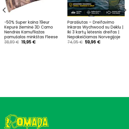
-50% Super kaina 19eur
Parašiutas – Dreifavimo
Kepurė žieminė 3D Camo
Inkaras Wychwood su Dėklu |
Nendrės Kamufliažas
Iki 3 kartų lėtesnis dreifas |
pamušalas minkštas Fleese
Nepakeičiamas Norvegijoje
Original
Current
Original
Current
38,89
€
19,95
€
74,95
€
59,96
€
price
price
price
price
was:
is:
was:
is:
38,89 €.
19,95 €.
74,95 €.
59,96 €.