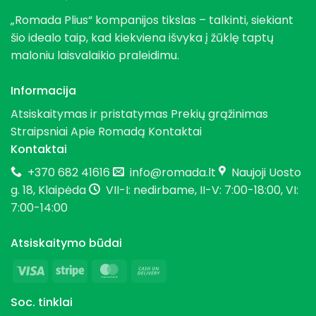
„Romada Plius“ kompanijos tikslas – talkinti, siekiant
šio idealo taip, kad kiekviena išvyka į žūklę taptų
maloniu laisvalaikio praleidimu.
Informacija
Atsiskaitymas ir pristatymas
Prekių grąžinimas
Straipsniai
Apie Romadą
Kontaktai
Kontaktai
+370 682 41616
info@romada.lt
Naujoji Uosto
g. 18, Klaipėda
VII-I: nedirbame, II-V: 7:00-18:00, VI:
7:00-14:00
Atsiskaitymo būdai
Visa
Stripe
MasterCard
Cash
On
Soc. tinklai
Delivery