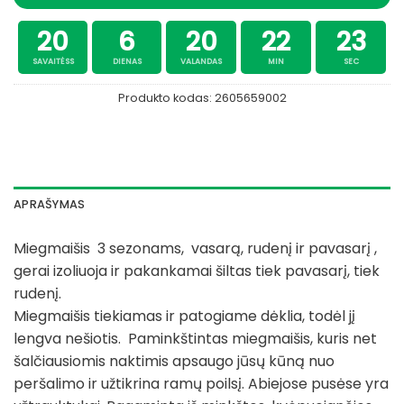
20
6
20
22
22
SAVAITĖSS
DIENAS
VALANDAS
MIN
SEC
Produkto kodas:
2605659002
APRAŠYMAS
Miegmaišis 3 sezonams, vasarą, rudenį ir pavasarį ,
gerai izoliuoja ir pakankamai šiltas tiek pavasarį, tiek
rudenį.
Miegmaišis tiekiamas ir patogiame dėklia, todėl jį
lengva nešiotis. Paminkštintas miegmaišis, kuris net
šalčiausiomis naktimis apsaugo jūsų kūną nuo
peršalimo ir užtikrina ramų poilsį. Abiejose pusėse yra