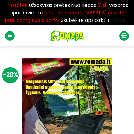
Pastaba!
Užsakytas prekes Nuo Liepos
01 d.,
Vasaros
Išpardavimas
su Nuolaidos kodu "VASARA" gausite
papildomą nuolaidą 5%
Skubėkite apsipirkti !
Atšaukti
Skip
to
content
-20%