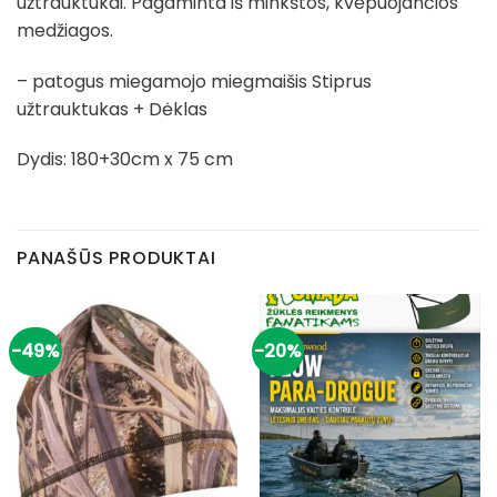
užtrauktukai. Pagaminta iš minkštos, kvėpuojančios
medžiagos.
– patogus miegamojo miegmaišis Stiprus
užtrauktukas + Dėklas
Dydis: 180+30cm x 75 cm
PANAŠŪS PRODUKTAI
-49%
-20%