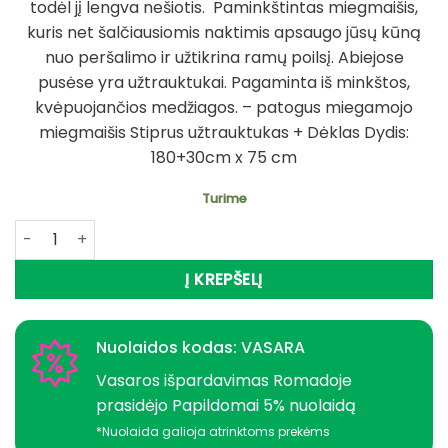
todėl jį lengva nešiotis. Paminkštintas miegmaišis,
kuris net šalčiausiomis naktimis apsaugo jūsų kūną
nuo peršalimo ir užtikrina ramų poilsį. Abiejose
pusėse yra užtrauktukai. Pagaminta iš minkštos,
kvėpuojančios medžiagos. – patogus miegamojo
miegmaišis Stiprus užtrauktukas + Dėklas Dydis:
180+30cm x 75 cm
Turime
produkto kiekis: Super kaina 39eur Miegmaišis Šiltas Ultr
Į KREPŠELĮ
Nuolaidos kodas: VASARA
Vasaros išpardavimas Romadoje
prasidėjo Papildomai 5% nuolaidą
*Nuolaida galioja atrinktoms prekėms