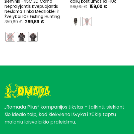
žieminis -45C 3D Camo
dalių kostiumas iki -10c
Nepralyjantis Kvepuojantis
Original
Current
198,00
€
159,00
€
price
price
Nešlama Tinka Medžioklei ir
was:
is:
Žvejybai ICE Fishing Hunting
198,00 €.
159,00 €.
Original
Current
359,89
€
269,89
€
price
price
was:
is:
359,89 €.
269,89 €.
„Romada Plius“ kompanijos tikslas – talkinti, siekiant
šio idealo taip, kad kiekviena išvyka į žūklę taptų
maloniu laisvalaikio praleidimu.