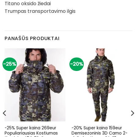
Titano oksido žiedai
Trumpas transportavimo ilgis
PANAŠŪS PRODUKTAI
-25%
-20%
-25% Super kaina 269eur
-20% Super kaina 159eur
Populiariausias Kostiumas
Demisezoninis 3D Camo 2-