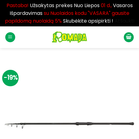
Pastaba!
Užsakytas prekes Nuo Liepos
01 d.,
Vasaros
Išpardavimas
su Nuolaidos kodu "VASARA" gausite
papildomą nuolaidą 5%
Skubėkite apsipirkti !
Atšaukti
Skip
to
content
-19%