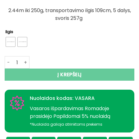
72,00 €
2.44m iki 250g, transportavimo ilgis 109cm, 5 dalys,
svoris 257g
Ilgis
produkto kiekis: Meškerė Penn Teleskop 2.13m iki 110g, 2.4
Į KREPŠELĮ
Nuolaidos kodas: VASARA
Vasaros išpardavimas Romadoje
prasidėjo Papildomai 5% nuolaidą
*Nuolaida galioja atrinktoms prekėms