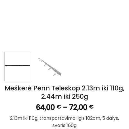
Meškerė Penn Teleskop 2.13m iki 110g,
2.44m iki 250g
Price
64,00
–
72,00
€
€
range:
2.13m iki 110g, transportavimo ilgis 102cm, 5 dalys,
64,00 €
svoris 160g
through