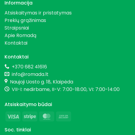
Informacija
Atsiskaitymas ir pristatymas
Prekių grąžinimas
Straipsniai
Apie Romadą
Kontaktai
Kontaktai
+370 682 41616
info@romada.lt
Naujoji Uosto g. 18, Klaipėda
VII-I: nedirbame, II-V: 7:00-18:00, VI: 7:00-14:00
Atsiskaitymo būdai
Visa
Stripe
MasterCard
Cash
On
Soc. tinklai
Delivery