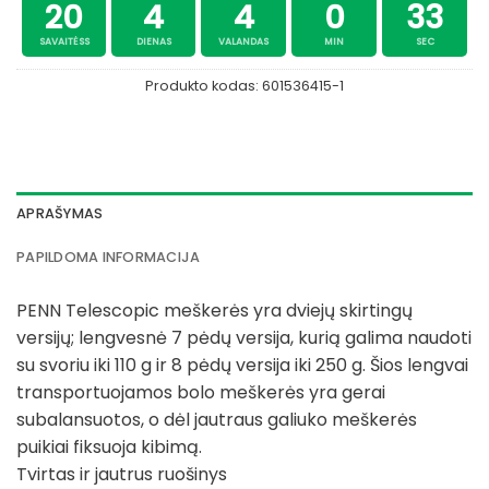
20
4
4
0
32
SAVAITĖSS
DIENAS
VALANDAS
MIN
SEC
Produkto kodas:
601536415-1
APRAŠYMAS
PAPILDOMA INFORMACIJA
PENN Telescopic meškerės yra dviejų skirtingų
versijų; lengvesnė 7 pėdų versija, kurią galima naudoti
su svoriu iki 110 g ir 8 pėdų versija iki 250 g. Šios lengvai
transportuojamos bolo meškerės yra gerai
subalansuotos, o dėl jautraus galiuko meškerės
puikiai fiksuoja kibimą.
Tvirtas ir jautrus ruošinys