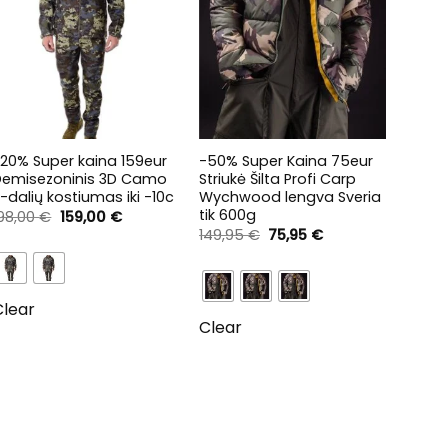
+
+
+
20% Super kaina 159eur
-50% Super Kaina 75eur
Marški
Demisezoninis 3D Camo
Striukė Šilta Profi Carp
kailin
-dalių kostiumas iki -10c
Wychwood lengva Sveria
159,9
tik 600g
Original
Current
198,00
€
159,00
€
price
price
Original
Current
149,95
€
75,95
€
was:
is:
price
price
198,00 €.
159,00 €.
was:
is:
149,95 €.
75,95 €.
Clea
Clear
Clear