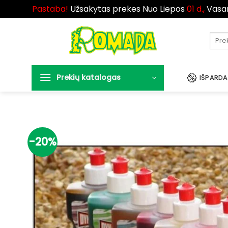
Pastaba!
Užsakytas prekes Nuo Liepos
01 d.,
Vasa
Skip
to
Ieškot
content
Prekių katalogas
IŠPARD
-20%