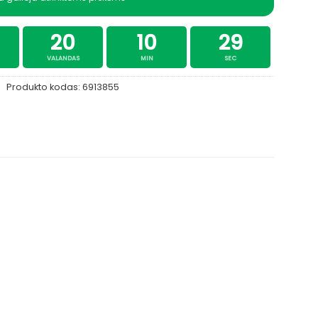
20
10
28
VALANDAS
MIN
SEC
Produkto kodas:
6913855