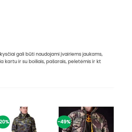
kysčiai gali būti naudojami įvairiems jaukams,
 kartu ir su boiliais, pašarais, peletėmis ir kt
20%
-49%
-19%