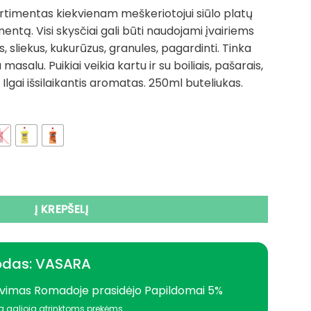
range:
ortimentas kiekvienam meškeriotojui siūlo platų
6,70 €
entą. Visi skysčiai gali būti naudojami įvairiems
through
, sliekus, kukurūzus, granules, pagardinti. Tinka
7,96 €
asalu. Puikiai veikia kartu ir su boiliais, pašarais,
. Ilgai išsilaikantis aromatas. 250ml buteliukas.
a 7eur Kvapai Aliejiniai DYNAMITE BAITS XL Liquid Attractan
Į KREPŠELĮ
odas: VASARA
vimas Romadoje prasidėjo Papildomai 5%
a galioja atrinktoms prekėms