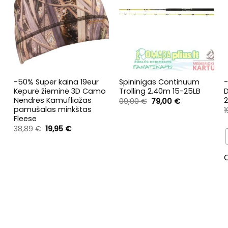
+
+
-50% Super kaina 19eur
Spininigas Continuum
-
Kepurė žieminė 3D Camo
Trolling 2.40m 15-25LB
Nendrės Kamufliažas
2
Original
Current
99,00
€
79,00
€
price
price
pamušalas minkštas
was:
is:
Fleese
99,00 €.
79,00 €.
t
Original
Current
38,89
€
19,95
€
price
price
was:
is:
.
38,89 €.
19,95 €.