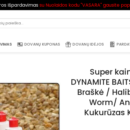
ros Išpardavimas
su Nuolaidos kodu "VASARA" gausite pa
i:
AVIMAS
DOVANŲ KUPONAS
DOVANŲ IDĖJOS
PARDA
Super kain
DYNAMITE BAITS
Braškė / Halib
Worm/ Ana
Kukurūzas