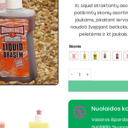
XL Liquid atraktantų as
patikrintų skonių asortim
jaukams, įskaitant lervas
naudoti žvejojant betkokiu m
peletėmis ir kt jaukais
Skonis
produkto kiekis: Super kain
Nuolaidos k
Vasaros išparda
nuolaidą
*Nuolaid