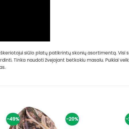
riotojui siūlo platų patikrintų skonių asortimentą. Visi s
dinti. Tinka naudoti žvejojant betkokiu masalu. Puikiai veikia
as.
-49%
-20%
-