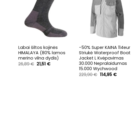
+
+
vimo
Labai šiltos kojinės
-50% Super KAINA 114eur
su
HIMALAYA (80% lamos
Striukė Waterproof Boat
esnis
merino vilna dydis)
Jacket L Kvėpavimas
iamas
30.000 Nepralaidumas
Original
Current
26,89
€
21,51
€
price
price
15.000 Wychwood
was:
is:
rent
Original
Curren
229,90
€
114,95
€
26,89 €.
21,51 €.
ce
price
price
was:
is:
96 €.
229,90 €.
114,95 €