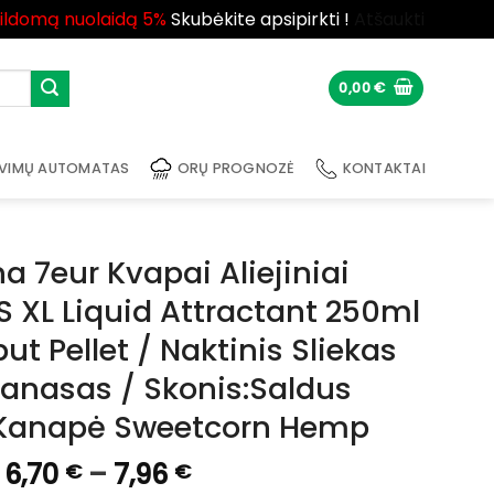
pildomą nuolaidą 5%
Skubėkite apsipirkti !
Atšaukti
0,00
€
VIMŲ AUTOMATAS
ORŲ PROGNOZĖ
KONTAKTAI
a 7eur Kvapai Aliejiniai
 XL Liquid Attractant 250ml
ut Pellet / Naktinis Sliekas
nasas / Skonis:Saldus
 Kanapė Sweetcorn Hemp
Price
6,70
–
7,96
€
€