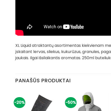
XL Liquid atraktantų asortimentas kiekvienam meške
įskaitant lervas, sliekus, kukurūzus, granules, pagar
jaukais. Ilgai išsilaikantis aromatas. 250ml buteliuk
PANAŠŪS PRODUKTAI
-20%
-50%