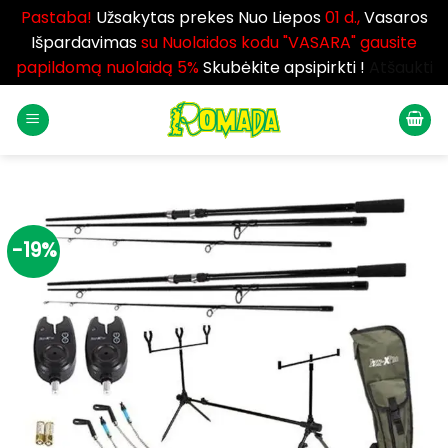
Pastaba!
Užsakytas prekes Nuo Liepos
01 d.,
Vasaros
Išpardavimas
su Nuolaidos kodu "VASARA" gausite
papildomą nuolaidą 5%
Skubėkite apsipirkti !
Atšaukti
Skip
to
content
-19%