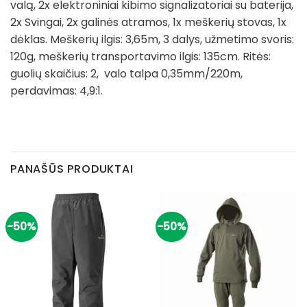
valą, 2x elektroniniai kibimo signalizatoriai su baterija,
2x Svingai, 2x galinės atramos, 1x meškerių stovas, 1x
dėklas. Meškerių ilgis: 3,65m, 3 dalys, užmetimo svoris:
120g, meškerių transportavimo ilgis: 135cm. Ritės:
guolių skaičius: 2, valo talpa 0,35mm/220m,
perdavimas: 4,9:1.
PANAŠŪS PRODUKTAI
-50%
-50%