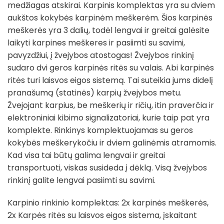
medžiagas atskirai. Karpinis komplektas yra su dviem
aukštos kokybės karpinėm meškerėm. Šios karpinės
meškerės yra 3 dalių, todėl lengvai ir greitai galėsite
laikyti karpines meškeres ir pasiimti su savimi,
pavyzdžiui, į žvejybos atostogas! Žvejybos rinkinį
sudaro dvi geros karpinės ritės su valais. Abi karpinės
ritės turi laisvos eigos sistemą. Tai suteikia jums didelį
pranašumą (statinės) karpių žvejybos metu.
Žvejojant karpius, be meškerių ir ričių, itin praverčia ir
elektroniniai kibimo signalizatoriai, kurie taip pat yra
komplekte. Rinkinys komplektuojamas su geros
kokybės meškerykočiu ir dviem galinėmis atramomis.
Kad visa tai būtų galima lengvai ir greitai
transportuoti, viskas susideda į dėklą. Visą žvejybos
rinkinį galite lengvai pasiimti su savimi.
Karpinio rinkinio komplektas: 2x karpinės meškerės,
2x Karpės ritės su laisvos eigos sistema, įskaitant