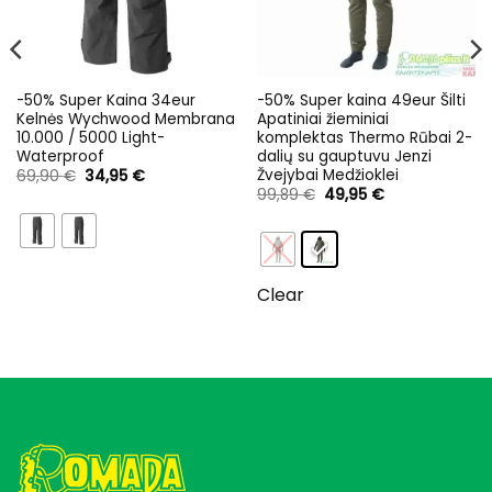
-50% Super Kaina 34eur
-50% Super kaina 49eur Šilti
Kelnės Wychwood Membrana
Apatiniai žieminiai
10.000 / 5000 Light-
komplektas Thermo Rūbai 2-
Waterproof
dalių su gauptuvu Jenzi
Žvejybai Medžioklei
Original
Current
69,90
€
34,95
€
price
price
Original
Current
99,89
€
49,95
€
was:
is:
price
price
69,90 €.
34,95 €.
was:
is:
99,89 €.
49,95 €.
Clear