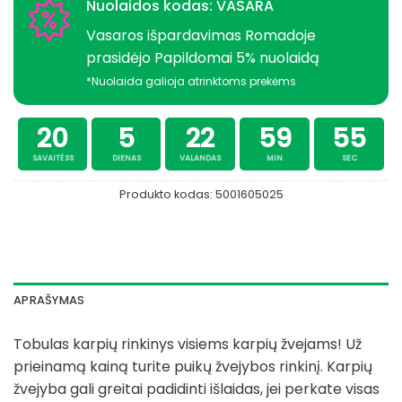
Nuolaidos kodas: VASARA
Vasaros išpardavimas Romadoje
prasidėjo Papildomai 5% nuolaidą
*Nuolaida galioja atrinktoms prekėms
20
5
22
59
55
SAVAITĖSS
DIENAS
VALANDAS
MIN
SEC
Produkto kodas:
5001605025
APRAŠYMAS
Tobulas karpių rinkinys visiems karpių žvejams! Už
prieinamą kainą turite puikų žvejybos rinkinį. Karpių
žvejyba gali greitai padidinti išlaidas, jei perkate visas