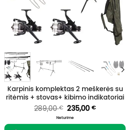
Karpinis komplektas 2 meškerės su
ritėmis + stovas+ kibimo indikatoriai
Original
Current
289,00
235,00
€
€
price
price
Neturime
was:
is:
289,00 €.
235,00 €.