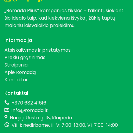
„Romada Plius“ kompanijos tikslas – talkinti, siekiant
šio idealo taip, kad kiekviena išvyka į žūklę taptų
maloniu laisvalaikio praleidimu.
Informacija
Atsiskaitymas ir pristatymas
Prekių grąžinimas
Straipsniai
Apie Romadą
Kontaktai
Kontaktai
+370 682 41616
info@romada.lt
Naujoji Uosto g. 18, Klaipėda
VII-I: nedirbame, II-V: 7:00-18:00, VI: 7:00-14:00