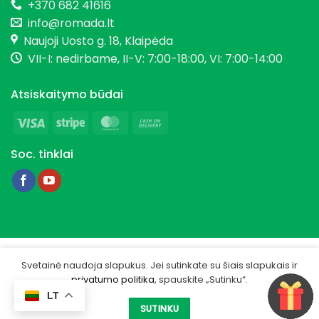
+370 682 41616
info@romada.lt
Naujoji Uosto g. 18, Klaipėda
VII-I: nedirbame, II-V: 7:00-18:00, VI: 7:00-14:00
Atsiskaitymo būdai
Visa
Stripe
MasterCard
Cash
On
Soc. tinklai
Delivery
Copyright 2026 © Romada.lt
Svetainė naudoja slapukus. Jei sutinkate su šiais slapukais ir
privatumo politika
, spauskite „Sutinku“.
Privatumo politika
LT
Sukurta -
IGSME.COM
SUTINKU