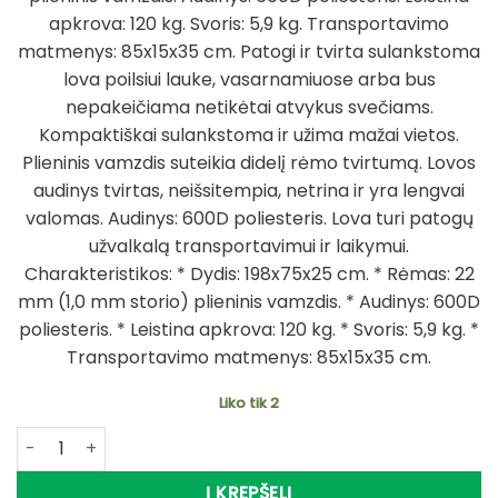
129,89 €.
69,90 €.
apkrova: 120 kg. Svoris: 5,9 kg. Transportavimo
matmenys: 85x15x35 cm. Patogi ir tvirta sulankstoma
lova poilsiui lauke, vasarnamiuose arba bus
nepakeičiama netikėtai atvykus svečiams.
Kompaktiškai sulankstoma ir užima mažai vietos.
Plieninis vamzdis suteikia didelį rėmo tvirtumą. Lovos
audinys tvirtas, neišsitempia, netrina ir yra lengvai
valomas. Audinys: 600D poliesteris. Lova turi patogų
užvalkalą transportavimui ir laikymui.
Charakteristikos: * Dydis: 198x75x25 cm. * Rėmas: 22
mm (1,0 mm storio) plieninis vamzdis. * Audinys: 600D
poliesteris. * Leistina apkrova: 120 kg. * Svoris: 5,9 kg. *
Transportavimo matmenys: 85x15x35 cm.
Liko tik 2
produkto kiekis: -46% Super Kaina 69eur Gultas lova Blac
Į KREPŠELĮ