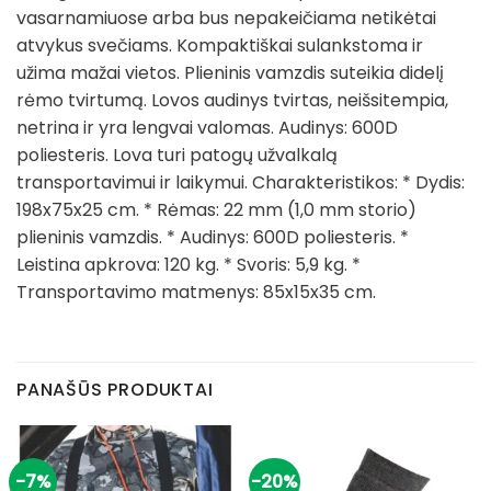
vasarnamiuose arba bus nepakeičiama netikėtai
atvykus svečiams. Kompaktiškai sulankstoma ir
užima mažai vietos. Plieninis vamzdis suteikia didelį
rėmo tvirtumą. Lovos audinys tvirtas, neišsitempia,
netrina ir yra lengvai valomas. Audinys: 600D
poliesteris. Lova turi patogų užvalkalą
transportavimui ir laikymui. Charakteristikos: * Dydis:
198x75x25 cm. * Rėmas: 22 mm (1,0 mm storio)
plieninis vamzdis. * Audinys: 600D poliesteris. *
Leistina apkrova: 120 kg. * Svoris: 5,9 kg. *
Transportavimo matmenys: 85x15x35 cm.
PANAŠŪS PRODUKTAI
-7%
-20%