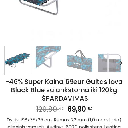
-46% Super Kaina 69eur Gultas lova
Black Blue sulankstoma iki 120kg
IŠPARDAVIMAS
Original
Current
129,89
69,90
€
€
price
price
Dydis: 198x75x25 cm. Rėmas: 22 mm (1,0 mm storio)
was:
is:
plieninis vamzdis. Audinys: 600D poliesteris. Leistina