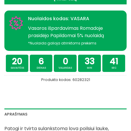
Nuolaidos kodas: VASARA
Vasaros išpardavimas Romadoje
prasidėjo Papildomai 5% nuolaidą
*Nuolaida galioja atrinktoms prekėms
20
6
0
33
41
SAVAITĖSS
DIENAS
VALANDAS
MIN
SEC
Produkto kodas:
60282321
APRAŠYMAS
Patogi ir tvirta sulankstoma lova poilsiui lauke,