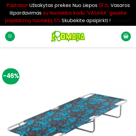
Pastaba!
Užsakytas prekes Nuo Liepos
01 d.,
Vasaros
Išpardavimas
su Nuolaidos kodu "VASARA" gausite
papildomą nuolaidą 5%
Skubėkite apsipirkti !
Atšaukti
Skip
to
content
-46%