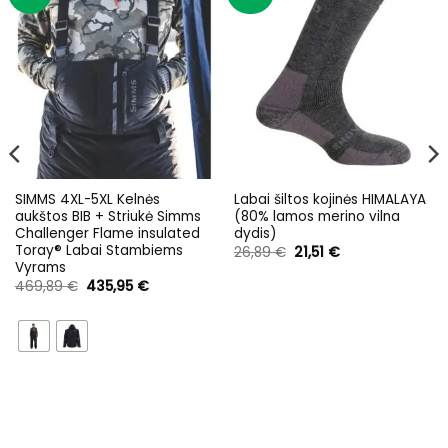
SIMMS 4XL-5XL Kelnės
Labai šiltos kojinės HIMALAYA
aukštos BIB + Striukė Simms
(80% lamos merino vilna
Challenger Flame insulated
dydis)
Toray® Labai Stambiems
Original
Current
26,89
€
21,51
€
price
price
Vyrams
was:
is:
Original
Current
469,89
€
435,95
€
26,89 €.
21,51 €.
price
price
was:
is:
469,89 €.
435,95 €.