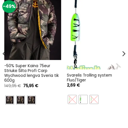
-49%
-50% Super Kaina 75eur
Striukė Šilta Profi Carp
Svarelis Trolling system
Wychwood lengva Sveria tik
Fluo/Tiger
600g
2,69
€
Original
Current
149,95
€
75,95
€
price
price
was:
is:
149,95 €.
75,95 €.