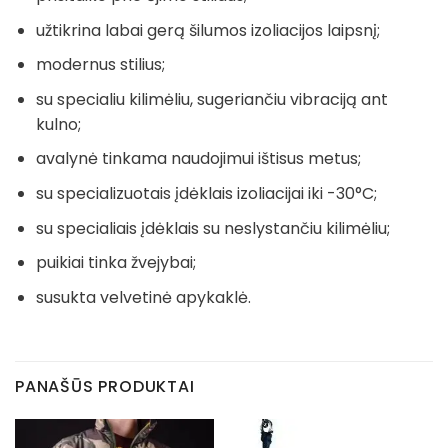
užtikrina labai gerą šilumos izoliacijos laipsnį;
modernus stilius;
su specialiu kilimėliu, sugeriančiu vibraciją ant
kulno;
avalynė tinkama naudojimui ištisus metus;
su specializuotais įdėklais izoliacijai iki -30°C;
su specialiais įdėklais su neslystančiu kilimėliu;
puikiai tinka žvejybai;
susukta velvetinė apykaklė.
PANAŠŪS PRODUKTAI