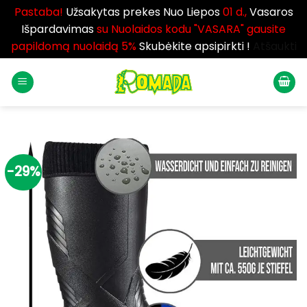
Pastaba!
Užsakytas prekes Nuo Liepos
01 d.,
Vasaros
Išpardavimas
su Nuolaidos kodu "VASARA" gausite
papildomą nuolaidą 5%
Skubėkite apsipirkti !
Atšaukti
Skip
to
content
-29%