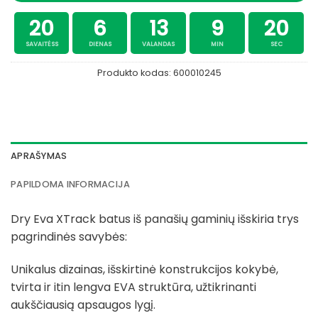
20
6
13
9
19
SAVAITĖSS
DIENAS
VALANDAS
MIN
SEC
Produkto kodas:
600010245
APRAŠYMAS
PAPILDOMA INFORMACIJA
Dry Eva XTrack batus iš panašių gaminių išskiria trys
pagrindinės savybės:
Unikalus dizainas, išskirtinė konstrukcijos kokybė,
tvirta ir itin lengva EVA struktūra, užtikrinanti
aukščiausią apsaugos lygį.