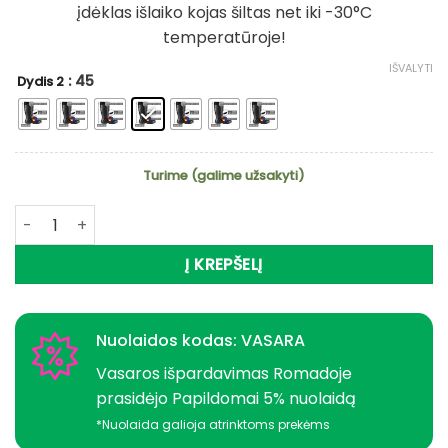
įdėklas išlaiko kojas šiltas net iki -30°C
temperatūroje!
IŠVALYTI
: 45
Dydis 2
Turime (galime užsakyti)
produkto kiekis: -30% Super Kaina 39eur Botai Dry Eva XTrac
Į KREPŠELĮ
Nuolaidos kodas: VASARA
Vasaros išpardavimas Romadoje
prasidėjo Papildomai 5% nuolaidą
*Nuolaida galioja atrinktoms prekėms