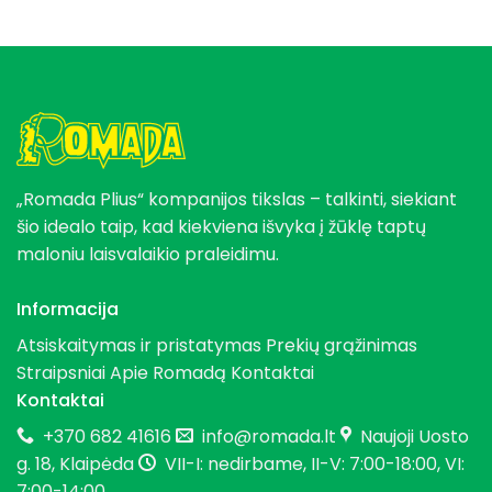
„Romada Plius“ kompanijos tikslas – talkinti, siekiant
šio idealo taip, kad kiekviena išvyka į žūklę taptų
maloniu laisvalaikio praleidimu.
Informacija
Atsiskaitymas ir pristatymas
Prekių grąžinimas
Straipsniai
Apie Romadą
Kontaktai
Kontaktai
+370 682 41616
info@romada.lt
Naujoji Uosto
g. 18, Klaipėda
VII-I: nedirbame, II-V: 7:00-18:00, VI:
7:00-14:00