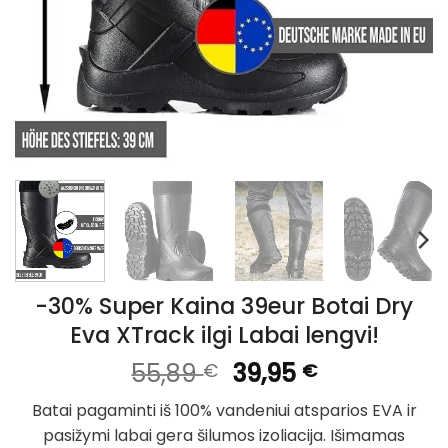
-30% Super Kaina 39eur Botai Dry
Eva XTrack ilgi Labai lengvi!
Original
Current
55,89
39,95
€
€
price
price
Batai pagaminti iš 100% vandeniui atsparios EVA ir
was:
is:
pasižymi labai gera šilumos izoliacija. Išimamas
55,89 €.
39,95 €.