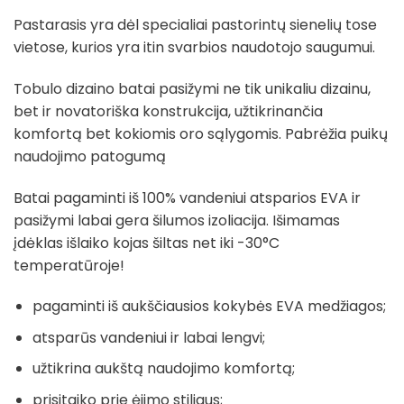
Pastarasis yra dėl specialiai pastorintų sienelių tose
vietose, kurios yra itin svarbios naudotojo saugumui.
Tobulo dizaino batai pasižymi ne tik unikaliu dizainu,
bet ir novatoriška konstrukcija, užtikrinančia
komfortą bet kokiomis oro sąlygomis. Pabrėžia puikų
naudojimo patogumą
Batai pagaminti iš 100% vandeniui atsparios EVA ir
pasižymi labai gera šilumos izoliacija. Išimamas
įdėklas išlaiko kojas šiltas net iki -30°C
temperatūroje!
pagaminti iš aukščiausios kokybės EVA medžiagos;
atsparūs vandeniui ir labai lengvi;
užtikrina aukštą naudojimo komfortą;
prisitaiko prie ėjimo stiliaus;