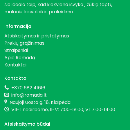
šio idealo taip, kad kiekviena išvyka į žūklę taptų
maloniu laisvalaikio praleidimu.
Informacija
Atsiskaitymas ir pristatymas
Prekių grąžinimas
Straipsniai
Apie Romadą
Kontaktai
Kontaktai
+370 682 41616
info@romada.lt
Naujoji Uosto g. 18, Klaipėda
VII-I: nedirbame, II-V: 7:00-18:00, VI: 7:00-14:00
Atsiskaitymo būdai