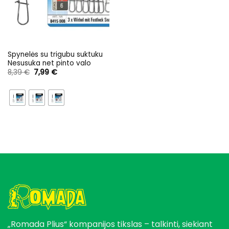
Spynelės su trigubu suktuku
Nesusuka net pinto valo
Original
Current
8,39
€
7,99
€
price
price
was:
is:
8,39 €.
7,99 €.
„Romada Plius“ kompanijos tikslas – talkinti, siekiant