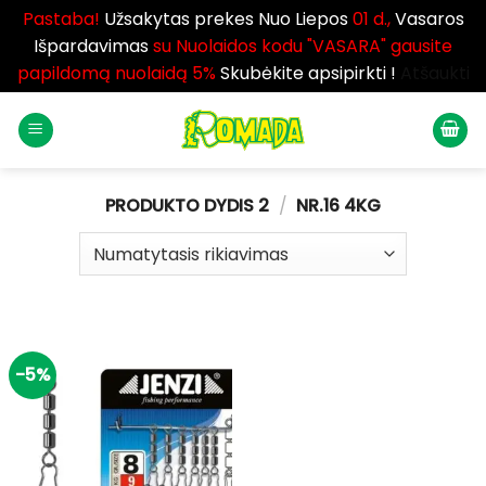
Pastaba!
Užsakytas prekes Nuo Liepos
01 d.,
Vasaros
Išpardavimas
su Nuolaidos kodu "VASARA" gausite
papildomą nuolaidą 5%
Skubėkite apsipirkti !
Atšaukti
Skip
to
content
PRODUKTO DYDIS 2
/
NR.16 4KG
-5%