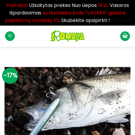
Pastaba!
Užsakytas prekes Nuo Liepos
01 d.,
Vasaros
Išpardavimas
su Nuolaidos kodu "VASARA" gausite
papildomą nuolaidą 5%
Skubėkite apsipirkti !
Atšaukti
Skip
to
content
-17%