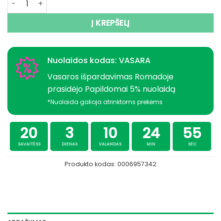
Į KREPŠELĮ
Nuolaidos kodas: VASARA
Vasaros išpardavimas Romadoje
prasidėjo Papildomai 5% nuolaidą
*Nuolaida galioja atrinktoms prekėms
20
3
10
24
55
SAVAITĖSS
DIENAS
VALANDAS
MIN
SEC
Produkto kodas:
0006957342