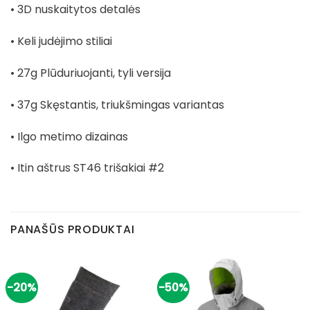
• 3D nuskaitytos detalės
• Keli judėjimo stiliai
• 27g Plūduriuojanti, tyli versija
• 37g Skęstantis, triukšmingas variantas
• Ilgo metimo dizainas
• Itin aštrus ST46 trišakiai #2
PANAŠŪS PRODUKTAI
-20%
-50%