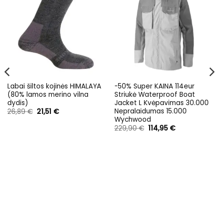
Labai šiltos kojinės HIMALAYA
-50% Super KAINA 114eur
(80% lamos merino vilna
Striukė Waterproof Boat
dydis)
Jacket L Kvėpavimas 30.000
Nepralaidumas 15.000
Original
Current
26,89
€
21,51
€
price
price
Wychwood
was:
is:
Original
Current
229,90
€
114,95
€
26,89 €.
21,51 €.
price
price
was:
is:
229,90 €.
114,95 €.