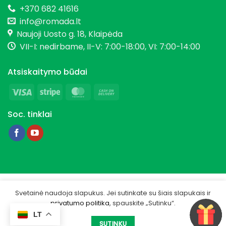
+370 682 41616
info@romada.lt
Naujoji Uosto g. 18, Klaipėda
VII-I: nedirbame, II-V: 7:00-18:00, VI: 7:00-14:00
Atsiskaitymo būdai
Visa
Stripe
MasterCard
Cash
On
Soc. tinklai
Delivery
Copyright 2026 © Romada.lt
Svetainė naudoja slapukus. Jei sutinkate su šiais slapukais ir
privatumo politika
, spauskite „Sutinku“.
Privatumo politika
LT
Sukurta -
IGSME.COM
SUTINKU