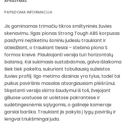
APRAŠYMAS
PAPILDOMA INFORMACIJA
Jis gaminamas trimačiu tikros smiltyninės žuvies
skenavimu. Ilgas plonas Strong Tough ABS korpusas
pasižymi neįtikėtinu šoniniu judesiu traukiant ir
atleidžiant, o traukiant tiesiai – stebina plona S
formos kreivė. Plaukiojanti versija turi horizontalų
balansą. Kai sukimasis sustabdomas, galva išlaikoma
šiek tiek pakelta, sukuriant tobuliausią sužeistos
žuvies profilį. Ilgo metimo dizainas yra tylus, todėl tai
puikus paviršinis masalas atsargiausiam plėšrūnui.
Skęstanti versija skirta šaudymui iš toli, žvejojant
giliuose uostuose ar uolėtose pakrantėse ir
sudėtingesnėmis sąlygomis, o galinėje kameroje
garsiai barška. Traukiant jis pakyla į lygų paviršių ir
lengvai triukšmingai juda.