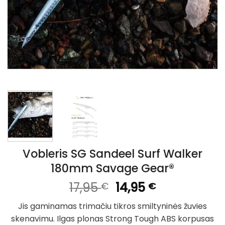
Vobleris SG Sandeel Surf Walker
180mm Savage Gear®
Original
Current
17,95
14,95
€
€
price
price
Jis gaminamas trimačiu tikros smiltyninės žuvies
was:
is:
skenavimu. Ilgas plonas Strong Tough ABS korpusas
17,95 €.
14,95 €.