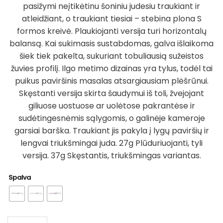
pasižymi neįtikėtinu šoniniu judesiu traukiant ir
atleidžiant, o traukiant tiesiai – stebina plona S
formos kreivė. Plaukiojanti versija turi horizontalų
balansą. Kai sukimasis sustabdomas, galva išlaikoma
šiek tiek pakelta, sukuriant tobuliausią sužeistos
žuvies profilį. Ilgo metimo dizainas yra tylus, todėl tai
puikus paviršinis masalas atsargiausiam plėšrūnui.
Skęstanti versija skirta šaudymui iš toli, žvejojant
giliuose uostuose ar uolėtose pakrantėse ir
sudėtingesnėmis sąlygomis, o galinėje kameroje
garsiai barška. Traukiant jis pakyla į lygų paviršių ir
lengvai triukšmingai juda. 27g Plūduriuojanti, tyli
versija. 37g Skęstantis, triukšmingas variantas.
Spalva
produkto kiekis: Vobleris SG Sandeel Surf Walker 180mm 