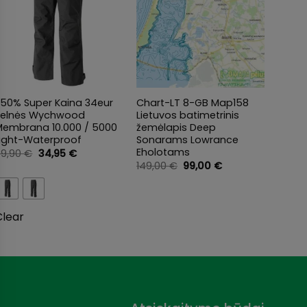
+
+
+
-50% Super Kaina 34eur
Chart-LT 8-GB Map158
Super
Kelnės Wychwood
Lietuvos batimetrinis
Spini
Membrana 10.000 / 5000
žemėlapis Deep
Multi 
Light-Waterproof
Sonarams Lowrance
Wychw
Eholotams
galūnė
Original
Current
69,90
€
34,95
€
price
price
20-30
Original
Current
149,00
€
99,00
€
was:
is:
price
price
199,9
69,90 €.
34,95 €.
was:
is:
149,00 €.
99,00 €.
Clear