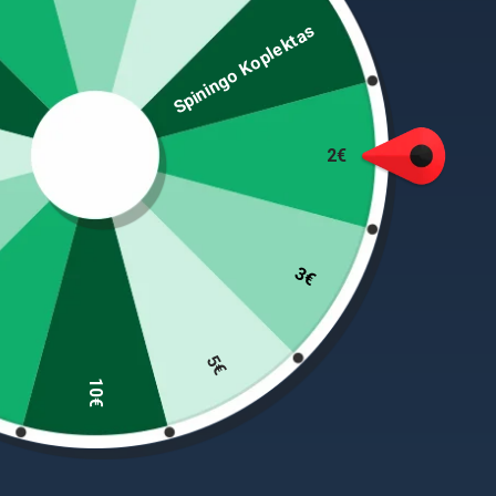
Spiningo Koplektas
2€
Ši sėdynė greitai nuimama plokštė yra paprasta si
sėdynę Tada sėdynę galima išimti iš valties.
3€
PANAŠŪS PRODUKTAI
5€
10€
-37%
-49%