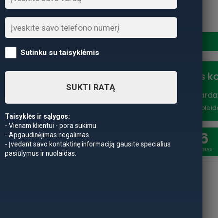
produkto kiekis: Valties kė
Sutinku su taisyklėmis
Nuolaidos k
SUKTI RATĄ
Vasaros išparda
nuolaidą
*Nuolaid
Taisyklės ir sąlygos:
- Vienam klientui - pora sukimu.
20
6
- Apgaudinėjimas negalimas.
- Įvedant savo kontaktinę informaciją gausite specialius
SAVAITĖSS
DIENAS
pasiūlymus ir nuolaidas.