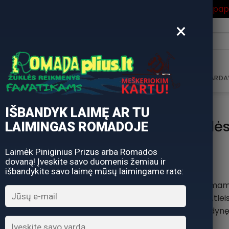
ros Išpardavimas
su Nuolaidos kodu "VASARA" gausite pa
×
i:
AVIMAS
DOVANŲ KUPONAS
DOVANŲ IDĖJOS
PARDA
IŠBANDYK LAIMĘ AR TU
Valties kėdė
LAIMINGAS ROMADOJE
Laimėk Piniginius Prizus arba Romados
dovaną! Įveskite savo duomenis žemiau ir
išbandykite savo laimę mūsų laimingame rate:
Ši sėdynė greitai nuima
nuimti nuo valties. Atl
valties sėdynę