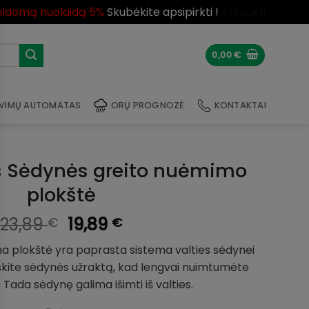
pildomą nuolaidą 5%
Skubėkite apsipirkti !
Atšaukti
0,00
€
VIMŲ AUTOMATAS
ORŲ PROGNOZĖ
KONTAKTAI
s Sėdynės greito nuėmimo
plokštė
Original
Current
23,89
19,89
€
€
price
price
ma plokštė yra paprasta sistema valties sėdynei
was:
is:
eiskite sėdynės užraktą, kad lengvai nuimtumėte
23,89 €.
19,89 €.
 Tada sėdynę galima išimti iš valties.