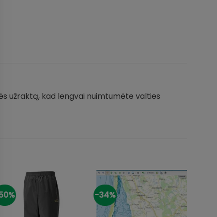
nės užraktą, kad lengvai nuimtumėte valties
50%
-34%
-25%