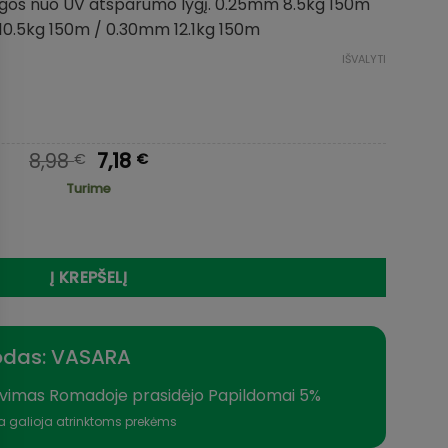
saugos nuo UV atsparumo lygį. 0.25mm 8.5kg 150m
10.5kg 150m / 0.30mm 12.1kg 150m
IŠVALYTI
Original
Current
8,98
7,18
€
€
price
price
Turime
was:
is:
8,98 €.
7,18 €.
hod Feeder Fluorocarbon 150m
Į KREPŠELĮ
odas: VASARA
vimas Romadoje prasidėjo Papildomai 5%
a galioja atrinktoms prekėms