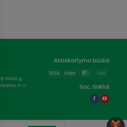
Clea
Atsiskaitymo būdai
Visa
Stripe
MasterCard
Cash
ji Uosto g.
On
dirbame, II-V:
Soc. tinklai
Delivery
0