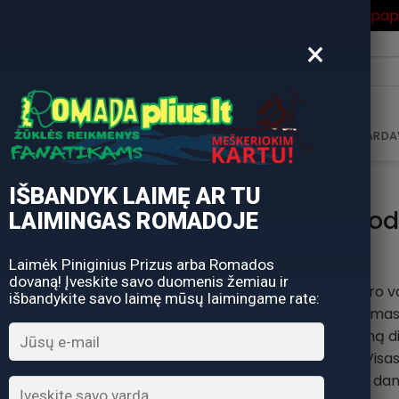
ros Išpardavimas
su Nuolaidos kodu "VASARA" gausite pa
×
i:
AVIMAS
DOVANŲ KUPONAS
DOVANŲ IDĖJOS
PARDA
IŠBANDYK LAIMĘ AR TU
Valas Method
LAIMINGAS ROMADOJE
Laimėk Piniginius Prizus arba Romados
dovaną! Įveskite savo duomenis žemiau ir
Kokios turėtų būti gero 
išbandykite savo laimę mūsų laimingame rate:
pirma, mažas tempimas, le
turėti didelį atsparumą d
pat gerą kamufliažą. Visa
valas. Fluorocarbon danga