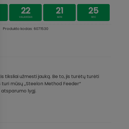
22
21
25
VALANDAS
MIN
SEC
Produkto kodas:
6071530
ksliai užmesti jauką. Be to, jis turėtų turėti
es turi mūsų „Steelon Method Feeder“
V atsparumo lygį.