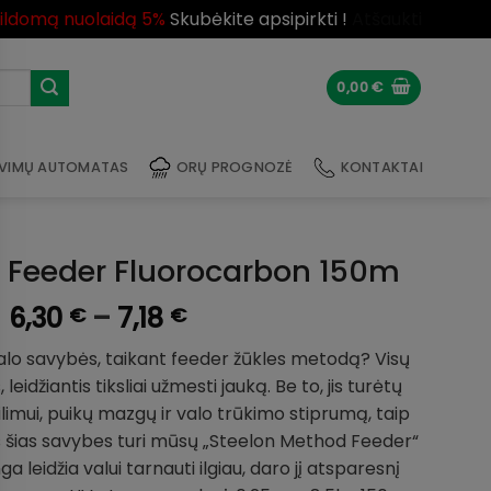
pildomą nuolaidą 5%
Skubėkite apsipirkti !
Atšaukti
0,00
€
VIMŲ AUTOMATAS
ORŲ PROGNOZĖ
KONTAKTAI
 Feeder Fluorocarbon 150m
Price
6,30
–
7,18
€
€
range:
valo savybės, taikant feeder žūkles metodą? Visų
6,30 €
idžiantis tiksliai užmesti jauką. Be to, jis turėtų
through
ilimui, puikų mazgų ir valo trūkimo stiprumą, taip
7,18 €
s šias savybes turi mūsų „Steelon Method Feeder“
 leidžia valui tarnauti ilgiau, daro jį atsparesnį