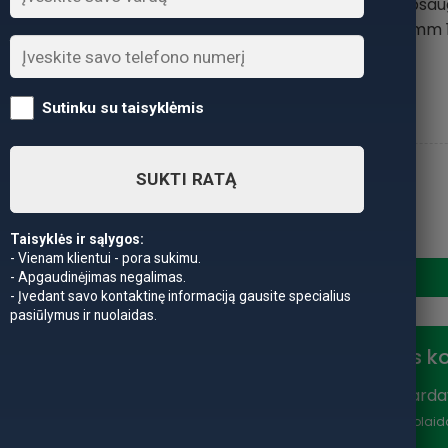
trinčiai ir padidina ap
/ 0.28mm 
: 0,30mm
Diametras
Sutinku su taisyklėmis
SUKTI RATĄ
produkto kiekis: Valas Met
Taisyklės ir sąlygos:
- Vienam klientui - pora sukimu.
- Apgaudinėjimas negalimas.
- Įvedant savo kontaktinę informaciją gausite specialius
pasiūlymus ir nuolaidas.
Nuolaidos k
Vasaros išparda
nuolaidą
*Nuolaid