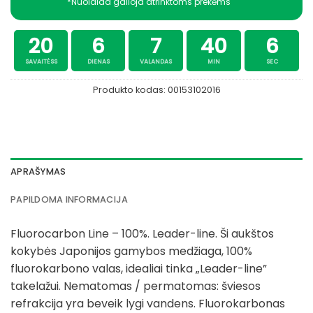
*Nuolaida galioja atrinktoms prekėms
20
6
7
40
6
SAVAITĖSS
DIENAS
VALANDAS
MIN
SEC
Produkto kodas:
00153102016
APRAŠYMAS
PAPILDOMA INFORMACIJA
Fluorocarbon Line – 100%. Leader-line. Ši aukštos
kokybės Japonijos gamybos medžiaga, 100%
fluorokarbono valas, idealiai tinka „Leader-line”
takelažui. Nematomas / permatomas: šviesos
refrakcija yra beveik lygi vandens. Fluorokarbonas