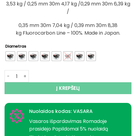
3,53 kg / 0,25 mm 30m 4,17 kg /0,29 mm 30m 6,39 kg
12,76 €
/
0,35 mm 30m 7,04 kg / 0,39 mm 30m 8,38
kg Fluorocarbon Line – 100%. Made in Japan.
Diametras
produkto kiekis: Valas Fluorocarbon 100% made in Japan
Į KREPŠELĮ
Nuolaidos kodas: VASARA
Vasaros išpardavimas Romadoje
prasidėjo Papildomai 5% nuolaidą