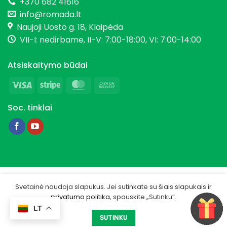
+370 682 41616
info@romada.lt
Naujoji Uosto g. 18, Klaipėda
VII-I: nedirbame, II-V: 7:00-18:00, VI: 7:00-14:00
Atsiskaitymo būdai
Visa
Stripe
MasterCard
Cash
On
Soc. tinklai
Delivery
Copyright 2026 © Romada.lt
Svetainė naudoja slapukus. Jei sutinkate su šiais slapukais ir
privatumo politika
, spauskite „Sutinku“.
Privatumo politika
LT
Sukurta -
IGSME.COM
SUTINKU