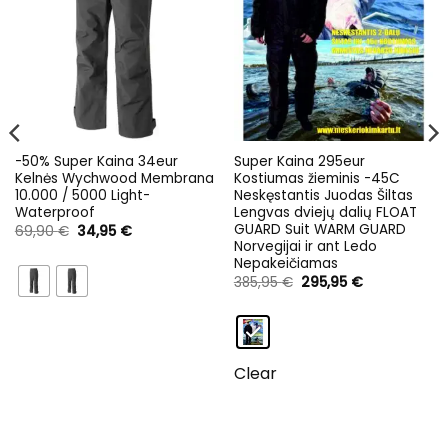
-50% Super Kaina 34eur
Super Kaina 295eur
Kelnės Wychwood Membrana
Kostiumas žieminis -45C
10.000 / 5000 Light-
Neskęstantis Juodas Šiltas
Waterproof
Lengvas dviejų dalių FLOAT
GUARD Suit WARM GUARD
Original
Current
69,90
€
34,95
€
price
price
Norvegijai ir ant Ledo
was:
is:
Nepakeičiamas
69,90 €.
34,95 €.
Original
Current
385,95
€
295,95
€
price
price
was:
is:
385,95 €.
295,95 €.
Clear