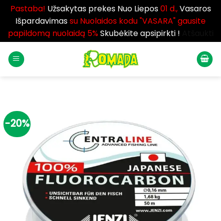
Pastaba!
Užsakytas prekes Nuo Liepos
01 d.,
Vasaros
Išpardavimas
su Nuolaidos kodu "VASARA" gausite
papildomą nuolaidą 5%
Skubėkite apsipirkti !
Atšaukti
Skip
to
content
-20%