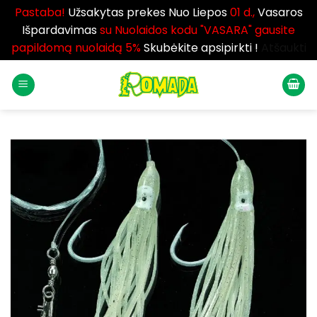
Pastaba!
Užsakytas prekes Nuo Liepos
01 d.,
Vasaros
Išpardavimas
su Nuolaidos kodu "VASARA" gausite
papildomą nuolaidą 5%
Skubėkite apsipirkti !
Atšaukti
Skip
to
content