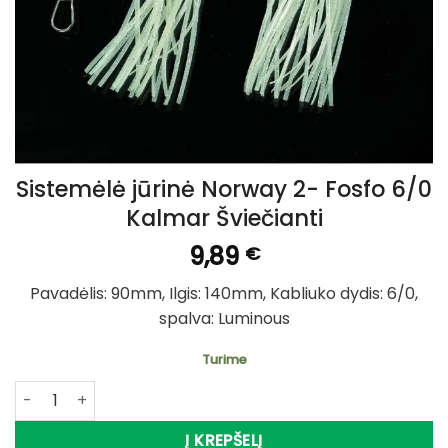
Sistemėlė jūrinė Norway 2- Fosfo 6/0
Kalmar Šviečianti
9,89
€
Pavadėlis: 90mm, Ilgis: 140mm, Kabliuko dydis: 6/0,
spalva: Luminous
Turime
produkto kiekis: Sistemėlė jūrinė Norway 2- Fosfo 6/0 Kalm
Į KREPŠELĮ