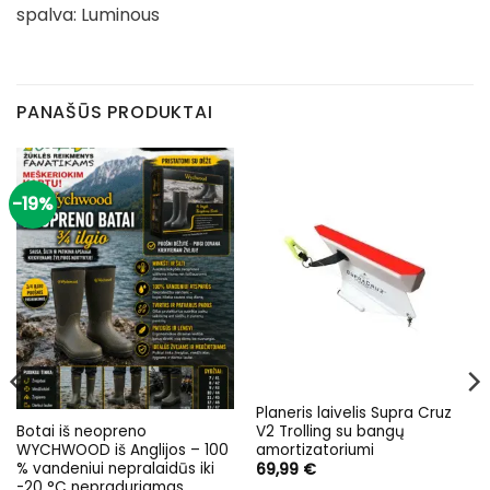
spalva: Luminous
PANAŠŪS PRODUKTAI
-19%
Planeris laivelis Supra Cruz
V2 Trolling su bangų
Botai iš neopreno
amortizatoriumi
WYCHWOOD iš Anglijos – 100
% vandeniui nepralaidūs iki
69,99
€
-20 °C nepraduriamas