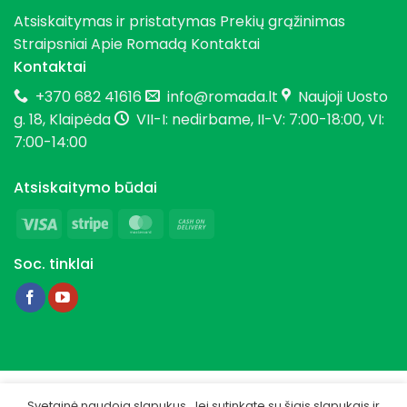
Atsiskaitymas ir pristatymas
Prekių grąžinimas
Straipsniai
Apie Romadą
Kontaktai
Kontaktai
+370 682 41616
info@romada.lt
Naujoji Uosto
g. 18, Klaipėda
VII-I: nedirbame, II-V: 7:00-18:00, VI:
7:00-14:00
Atsiskaitymo būdai
Visa
Stripe
MasterCard
Cash
On
Soc. tinklai
Delivery
Copyright 2026 © Romada.lt
Svetainė naudoja slapukus. Jei sutinkate su šiais slapukais ir