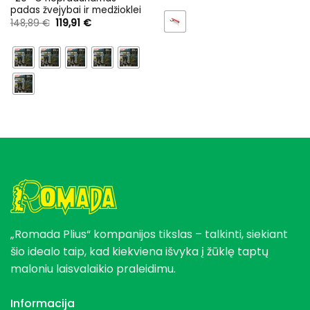
padas žvejybai ir medžioklei
Original
Current
148,89
€
119,91
€
price
price
was:
is:
148,89 €.
119,91 €.
„Romada Plius“ kompanijos tikslas – talkinti, siekiant
šio idealo taip, kad kiekviena išvyka į žūklę taptų
maloniu laisvalaikio praleidimu.
Informacija