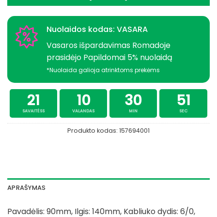
Nuolaidos kodas: VASARA
Vasaros išpardavimas Romadoje
prasidėjo Papildomai 5% nuolaidą
*Nuolaida galioja atrinktoms prekėms
21
10
30
51
SAVAITĖSS
VALANDAS
MIN
SEC
Produkto kodas:
157694001
APRAŠYMAS
Pavadėlis: 90mm, Ilgis: 140mm, Kabliuko dydis: 6/0,