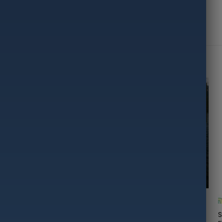
okybės.11.5 cm
-19%
+
Botai iš neopreno
WYCHWOOD iš Anglijos –
S
100 % vandeniui