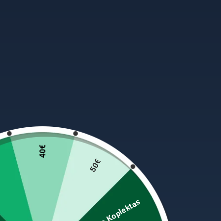
40€
50€
Spiningo Koplektas