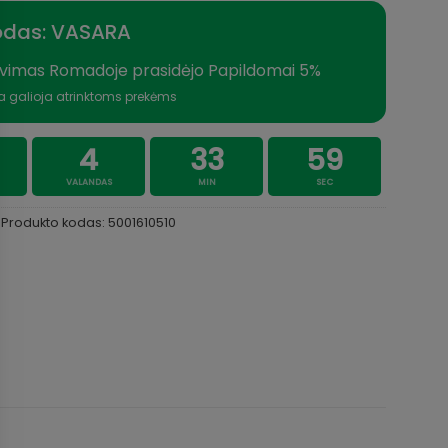
odas: VASARA
vimas Romadoje prasidėjo Papildomai 5%
a galioja atrinktoms prekėms
4
33
59
VALANDAS
MIN
SEC
Produkto kodas:
5001610510