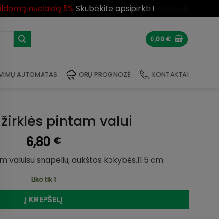
pildomą nuolaidą 5%
Skubėkite apsipirkti !
Atšaukti
0,00
€
VIMŲ AUTOMATAS
ORŲ PROGNOZĖ
KONTAKTAI
 žirklės pintam valui
6,80
€
m valuisu snapeliu, aukštos kokybės.11.5 cm
Liko tik 1
Į KREPŠELĮ