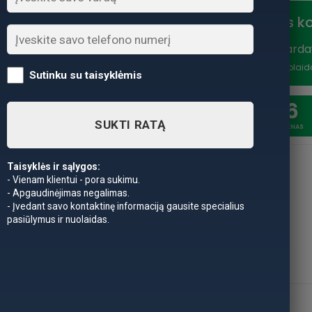
Nuolaidos k
Vasaros išparda
nuolaidą
*Nuolaid
Sutinku su taisyklėmis
20
6
SUKTI RATĄ
SAVAITĖSS
DIENAS
Taisyklės ir sąlygos:
- Vienam klientui - pora sukimu.
- Apgaudinėjimas negalimas.
- Įvedant savo kontaktinę informaciją gausite specialius
pasiūlymus ir nuolaidas.
APRAŠYMAS