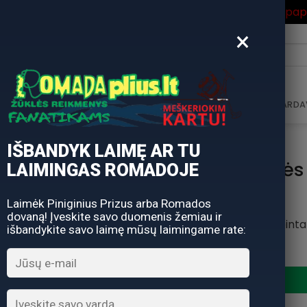
ros Išpardavimas
su Nuolaidos kodu "VASARA" gausite pa
×
i:
AVIMAS
DOVANŲ KUPONAS
DOVANŲ IDĖJOS
PARDA
IŠBANDYK LAIMĘ AR TU
Replės
LAIMINGAS ROMADOJE
Laimėk Piniginius Prizus arba Romados
dovaną! Įveskite savo duomenis žemiau ir
Replės-žirklės pinta
išbandykite savo laimę mūsų laimingame rate: