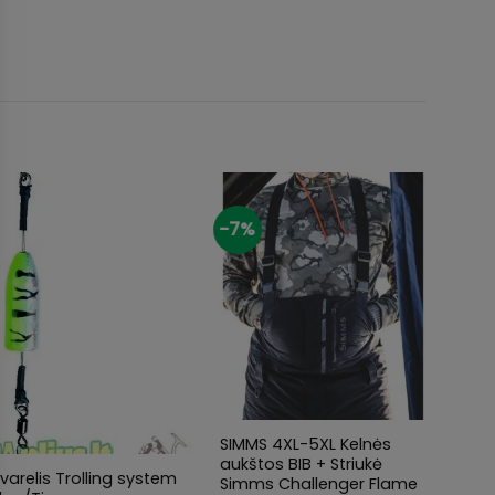
-7%
-20%
+
+
+
SIMMS 4XL-5XL Kelnės
Užgil
aukštos BIB + Striukė
120mm
varelis Trolling system
Simms Challenger Flame
35,8