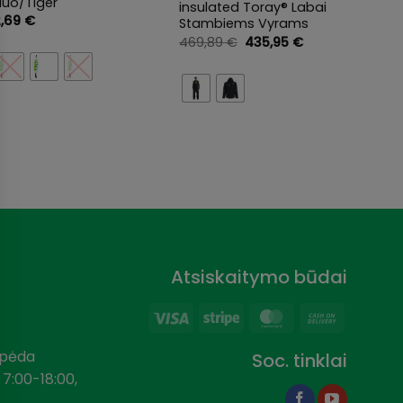
luo/Tiger
insulated Toray® Labai
2,69
€
Stambiems Vyrams
Original
Current
469,89
€
435,95
€
price
price
was:
is:
469,89 €.
435,95 €.
Atsiskaitymo būdai
Visa
Stripe
MasterCard
Cash
On
aipėda
Soc. tinklai
Delivery
 7:00-18:00,