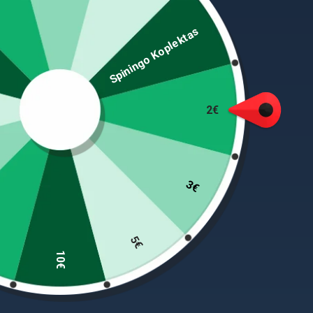
Dydis: L
Spiningo Koplektas
Idealios esant nuo 0 iki 10°C
Spalva: juoda ir raudona
Neslystanti medžiaga delno pusėje
Greitai džiūsta
Riešo vietoje „velcro“ lipni juostelė
2€
Trys pirštai atviri
3€
PANAŠŪS PRODUKTAI
5€
-50%
-49%
10€