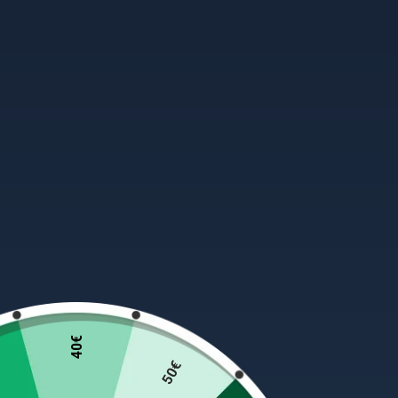
40€
50€