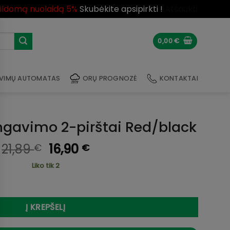
pildomą nuolaidą 5%
Skubėkite apsipirkti !
Atšaukti
0,00
€
VIMŲ AUTOMATAS
ORŲ PROGNOZĖ
KONTAKTAI
ingavimo 2-pirštai Red/black
Original
Current
21,89
16,90
€
€
price
price
Liko tik 2
was:
is:
piningavimo 2-pirštai Red/black
21,89 €.
16,90 €.
Į KREPŠELĮ