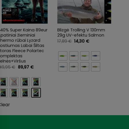
+
+
-40% Super Kaina 89eur
Blizgė Trolling V 130mm
Paraš
patiniai žieminiai
29g UV-efektu Salmon
Inkar
Thermo rūbai Lyzard
Dėklu 
Original
Current
17,89
€
14,30
€
price
price
ostiumas Labai Šiltas
dreif
was:
is:
toras Fleece Polartec
Norve
17,89 €.
14,30 €.
Komplektas
74,9
elnės+Viršus
Original
Current
149,95
€
89,97
€
price
price
was:
is:
149,95 €.
89,97 €.
Clear