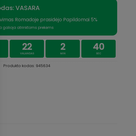
odas: VASARA
vimas Romadoje prasidėjo Papildomai 5%
a galioja atrinktoms prekėms
22
2
39
VALANDAS
MIN
SEC
Produkto kodas:
945634