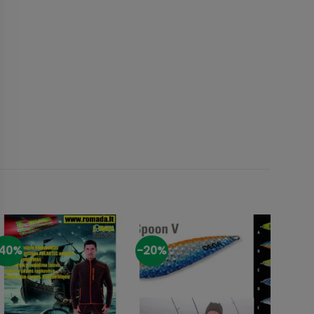
40%
-20%
-20%