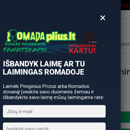
ros Išpardavimas
su Nuolaidos kodu "VASARA" gausite pa
×
i:
AVIMAS
DOVANŲ KUPONAS
DOVANŲ IDĖJOS
PARDA
IŠBANDYK LAIMĘ AR TU
Pirštinės Spin
LAIMINGAS ROMADOJE
Laimėk Piniginius Prizus arba Romados
dovaną! Įveskite savo duomenis žemiau ir
išbandykite savo laimę mūsų laimingame rate:
produkto kiekis: Pirštinės S