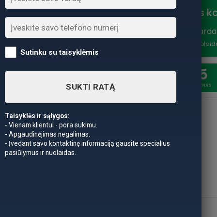
Nuolaidos k
Vasaros išparda
nuolaidą
*Nuolaid
Sutinku su taisyklėmis
20
5
SUKTI RATĄ
SAVAITĖSS
DIENAS
Taisyklės ir sąlygos:
- Vienam klientui - pora sukimu.
- Apgaudinėjimas negalimas.
- Įvedant savo kontaktinę informaciją gausite specialius
pasiūlymus ir nuolaidas.
APRAŠYMAS