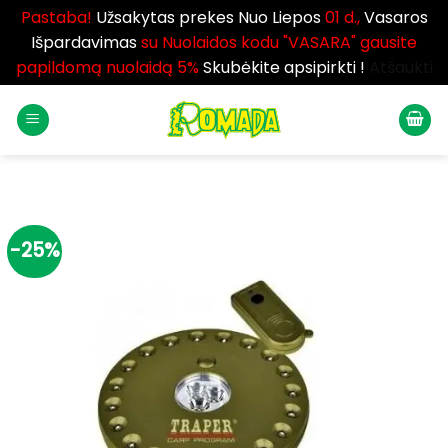
Pastaba!
Užsakytas prekes Nuo Liepos
01 d.,
Vasaros
Išpardavimas
su Nuolaidos kodu "VASARA" gausite
papildomą nuolaidą 5%
Skubėkite apsipirkti !
Atšaukti
Skip
to
content
-25%