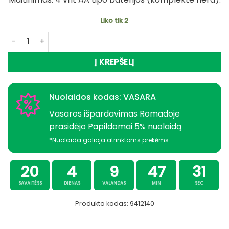
Liko tik 2
produkto kiekis: Kubas Palapinei Prožektorius su magnetu i
Į KREPŠELĮ
Nuolaidos kodas: VASARA
Vasaros išpardavimas Romadoje
prasidėjo Papildomai 5% nuolaidą
*Nuolaida galioja atrinktoms prekėms
20
4
9
47
31
SAVAITĖSS
DIENAS
VALANDAS
MIN
SEC
Produkto kodas:
9412140