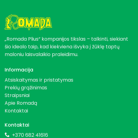
„Romada Plius“ kompanijos tikslas – talkinti, siekiant
šio idealo taip, kad kiekviena išvyka į žūklę taptų
maloniu laisvalaikio praleidimu.
Informacija
Atsiskaitymas ir pristatymas
Prekių grąžinimas
Straipsniai
Apie Romadą
Kontaktai
Kontaktai
+370 682 41616