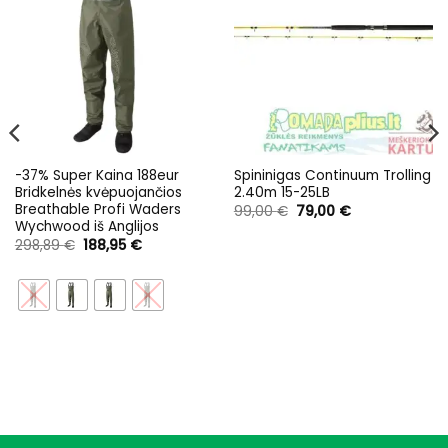
-37% Super Kaina 188eur
Spininigas Continuum Trolling
Bridkelnės kvėpuojančios
2.40m 15-25LB
Breathable Profi Waders
Original
Current
99,00
€
79,00
€
price
price
Wychwood iš Anglijos
was:
is:
Original
Current
298,89
€
188,95
€
99,00 €.
79,00 €.
price
price
was:
is:
298,89 €.
188,95 €.