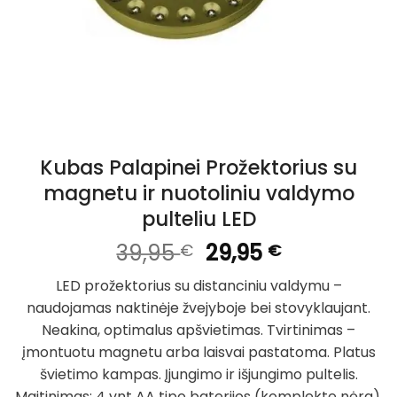
Kubas Palapinei Prožektorius su
magnetu ir nuotoliniu valdymo
pulteliu LED
Original
Current
39,95
29,95
€
€
price
price
LED prožektorius su distanciniu valdymu –
was:
is:
naudojamas naktinėje žvejyboje bei stovyklaujant.
39,95 €.
29,95 €.
Neakina, optimalus apšvietimas. Tvirtinimas –
įmontuotu magnetu arba laisvai pastatoma. Platus
švietimo kampas. Įjungimo ir išjungimo pultelis.
Maitinimas: 4 vnt AA tipo baterijos (komplekte nėra).