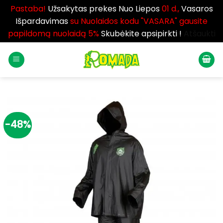
Pastaba!
Užsakytas prekes Nuo Liepos
01 d.,
Vasaros
Išpardavimas
su Nuolaidos kodu "VASARA" gausite
papildomą nuolaidą 5%
Skubėkite apsipirkti !
Atšaukti
Skip
to
content
-48%