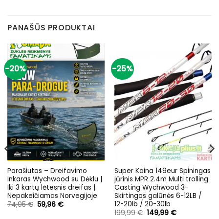
PANAŠŪS PRODUKTAI
-20%
-25%
Parašiutas – Dreifavimo
Super Kaina 149eur Spiningas
Inkaras Wychwood su Dėklu |
jūrinis MPR 2.4m Multi trolling
Iki 3 kartų lėtesnis dreifas |
Casting Wychwood 3-
Nepakeičiamas Norvegijoje
Skirtingos galūnės 6-12LB /
12-20lb / 20-30lb
Original
Current
74,95
€
59,96
€
price
price
Original
Current
199,99
€
149,99
€
was:
is:
price
price