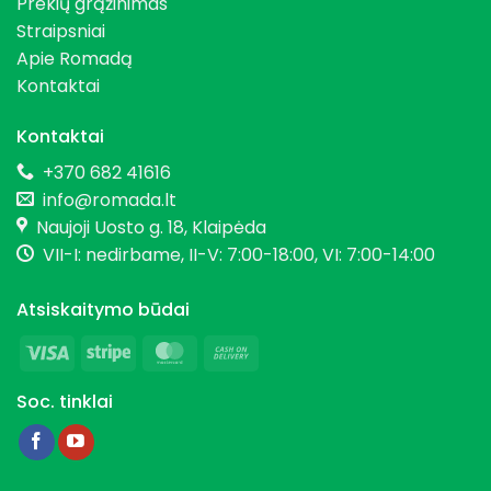
Prekių grąžinimas
Straipsniai
Apie Romadą
Kontaktai
Kontaktai
+370 682 41616
info@romada.lt
Naujoji Uosto g. 18, Klaipėda
VII-I: nedirbame, II-V: 7:00-18:00, VI: 7:00-14:00
Atsiskaitymo būdai
Visa
Stripe
MasterCard
Cash
On
Soc. tinklai
Delivery