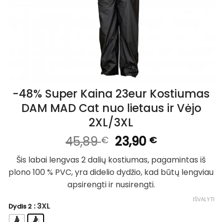
-48% Super Kaina 23eur Kostiumas
DAM MAD Cat nuo lietaus ir Vėjo
2XL/3XL
Original
Current
45,89
23,90
€
€
price
price
Šis labai lengvas 2 dalių kostiumas, pagamintas iš
was:
is:
plono 100 % PVC, yra didelio dydžio, kad būtų lengviau
45,89 €.
23,90 €.
apsirengti ir nusirengti.
IŠVALYTI
: 3XL
Dydis 2