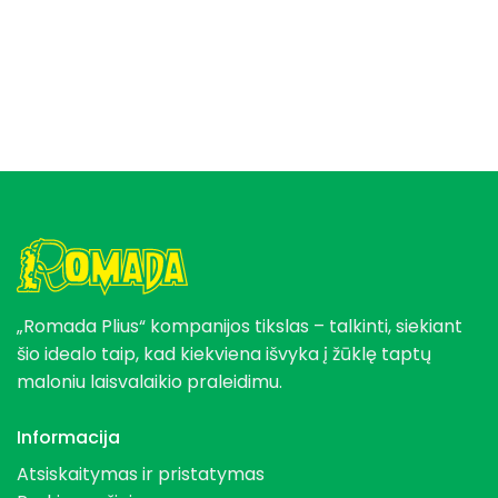
74,95 €.
59,96 €.
was:
is:
199,99 €.
149,99 €.
„Romada Plius“ kompanijos tikslas – talkinti, siekiant
šio idealo taip, kad kiekviena išvyka į žūklę taptų
maloniu laisvalaikio praleidimu.
Informacija
Atsiskaitymas ir pristatymas