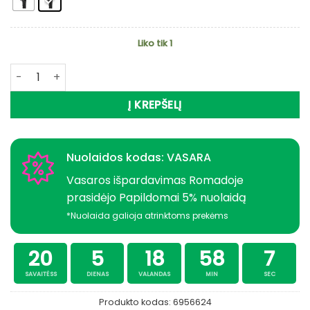
Liko tik 1
produkto kiekis: -48% Super Kaina 23eur Kostiumas DAM MA
Į KREPŠELĮ
Nuolaidos kodas: VASARA
Vasaros išpardavimas Romadoje
prasidėjo Papildomai 5% nuolaidą
*Nuolaida galioja atrinktoms prekėms
20
5
18
58
6
SAVAITĖSS
DIENAS
VALANDAS
MIN
SEC
Produkto kodas:
6956624