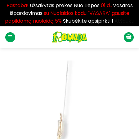
Pastaba!
Užsakytas prekes Nuo Liepos
01 d.,
Vasaros
Išpardavimas
su Nuolaidos kodu "VASARA" gausite
papildomą nuolaidą 5%
Skubėkite apsipirkti !
Atšaukti
Skip
to
content