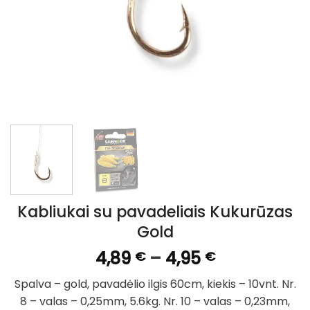
Kabliukai su pavadeliais Kukurūzas
Gold
Price
4,89
–
4,95
€
€
range:
Spalva – gold, pavadėlio ilgis 60cm, kiekis – 10vnt. Nr.
4,89 €
8 – valas – 0,25mm, 5.6kg. Nr. 10 – valas – 0,23mm,
through