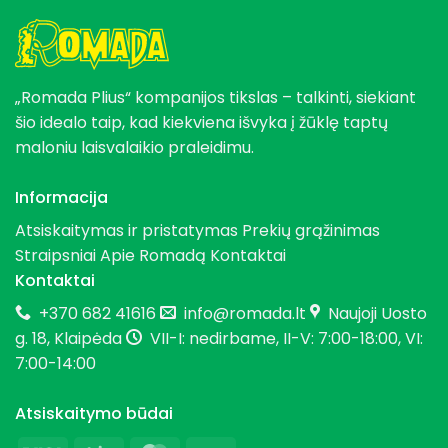
„Romada Plius“ kompanijos tikslas – talkinti, siekiant
šio idealo taip, kad kiekviena išvyka į žūklę taptų
maloniu laisvalaikio praleidimu.
Informacija
Atsiskaitymas ir pristatymas
Prekių grąžinimas
Straipsniai
Apie Romadą
Kontaktai
Kontaktai
+370 682 41616
info@romada.lt
Naujoji Uosto
g. 18, Klaipėda
VII-I: nedirbame, II-V: 7:00-18:00, VI:
7:00-14:00
Atsiskaitymo būdai