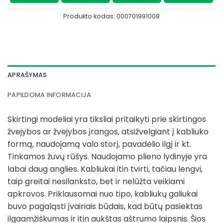
Produkto kodas:
000701991008
APRAŠYMAS
PAPILDOMA INFORMACIJA
Skirtingi modeliai yra tiksliai pritaikyti prie skirtingos
žvejybos ar žvejybos įrangos, atsižvelgiant į kabliuko
formą, naudojamą valo storį, pavadėlio ilgį ir kt.
Tinkamos žuvų rūšys. Naudojamo plieno lydinyje yra
labai daug anglies. Kabliukai itin tvirti, tačiau lengvi,
taip greitai nesilanksto, bet ir nelūžta veikiami
apkrovos. Priklausomai nuo tipo, kabliukų galiukai
buvo pagaląsti įvairiais būdais, kad būtų pasiektas
ilgaamžiškumas ir itin aukštas aštrumo laipsnis. Šios