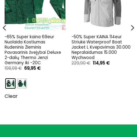
-65% Super kaina 69eur
-50% Super KAINA 114eur
Nuolaida Kostiumas
Striukė Waterproof Boat
Rudeninis Žieminis
Jacket L Kvėpavimas 30.000
Pavasarinis žvejybai Deluxe
Nepralaidumas 15.000
2-dalių Thermo Jenzi
Wychwood
Germany iki -20C
Original
Current
229,90
€
114,95
€
price
price
Original
Current
198,98
€
69,95
€
was:
is:
price
price
229,90 €.
114,95 €.
was:
is:
198,98 €.
69,95 €.
Clear