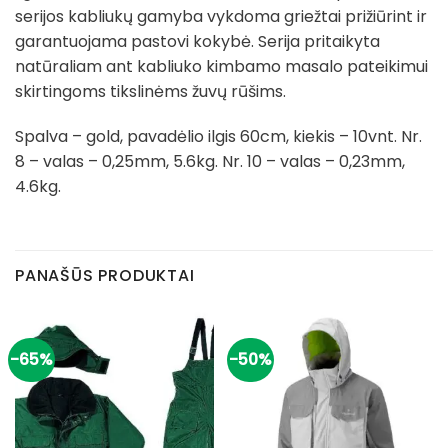
serijos kabliukų gamyba vykdoma griežtai prižiūrint ir
garantuojama pastovi kokybė. Serija pritaikyta
natūraliam ant kabliuko kimbamo masalo pateikimui
skirtingoms tikslinėms žuvų rūšims.
Spalva – gold, pavadėlio ilgis 60cm, kiekis – 10vnt. Nr.
8 – valas – 0,25mm, 5.6kg. Nr. 10 – valas – 0,23mm,
4.6kg.
PANAŠŪS PRODUKTAI
-65%
-50%