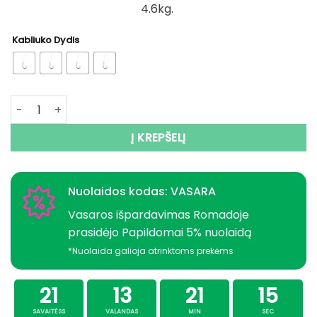
4.6kg.
4,95 €
Kabliuko Dydis
produkto kiekis: Kabliukai su pavadeliais Kukurūzas Gold
Į KREPŠELĮ
Nuolaidos kodas: VASARA
Vasaros išpardavimas Romadoje
prasidėjo Papildomai 5% nuolaidą
*Nuolaida galioja atrinktoms prekėms
21
13
21
15
SAVAITĖSS
VALANDAS
MIN
SEC