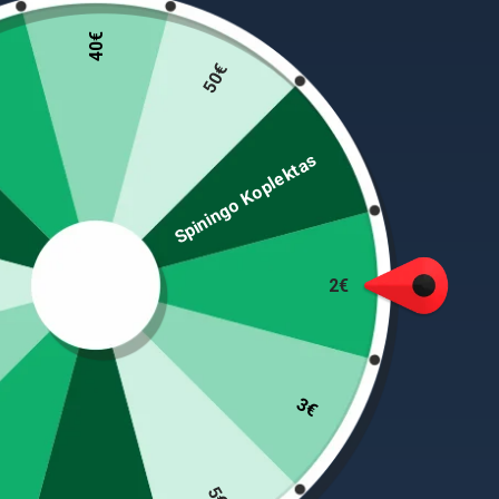
40€
50€
Spiningo Koplektas
IQ LED Išmanioji technologija maksimaliai sėkmei
2€
akselerometrą, jis aptinka kibimą ir antena nedel
atskiria įprastą šoninį judėjimą (oras, srovė, bang
Maitinamas 3 V-LCP-CR-425 ličio baterija (pride
3€
Ilgis 6g 20,7 cm.
5€