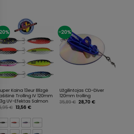
20%
-20%
-50%
+
+
+
uper Kaina 13eur Blizgė
Užgilintojas CD-Diver
-50% 
ašišinė Trolling IV 120mm
120mm trolling
Keln
23g UV-Efektas Salmon
Membr
Original
Current
35,89
€
28,70
€
price
price
Light
Original
Current
16,95
€
13,56
€
was:
is:
price
price
69,9
35,89 €.
28,70 €.
was:
is:
16,95 €.
13,56 €.