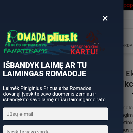
ros Išpardavimas
su Nuolaidos kodu "VASARA" gausite pa
×
i:
AVIMAS
DOVANŲ KUPONAS
DOVANŲ IDĖJOS
PARDA
IŠBANDYK LAIMĘ AR TU
Išmanioji El
LAIMINGAS ROMADOJE
kibimo indik
Laimėk Piniginius Prizus arba Romados
dovaną! Įveskite savo duomenis žemiau ir
išbandykite savo laimę mūsų laimingame rate:
IQ LED Išmanioji technol
turi integruotą įjung
akselerometrą, jis aptin
Spalvos pasikeitimas ai