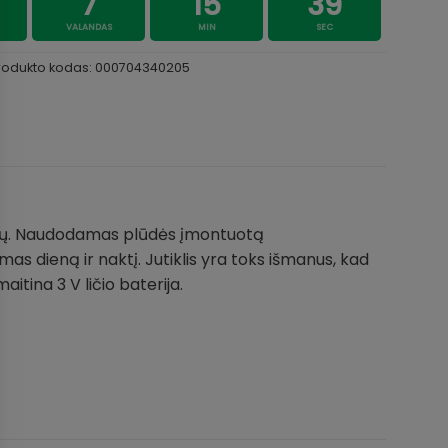
7
15
39
VALANDAS
MIN
SEC
rodukto kodas:
000704340205
torių. Naudodamas plūdės įmontuotą
s dieną ir naktį. Jutiklis yra toks išmanus, kad
itina 3 V ličio baterija.