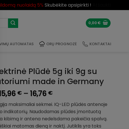
pildomą nuolaidą 5%
Skubėkite apsipirkti !
Atšaukti
0,00
€
VIMŲ AUTOMATAS
ORŲ PROGNOZĖ
KONTAKTAI
ektrinė Plūdė 5g iki 9g su
atoriumi made in Germany
Price
15,96
–
16,76
€
€
range:
ogija maksimaliai sėkmei. IQ-LED plūdės antenoje
15,96 €
imo indikatorių. Naudodamas plūdės įmontuotą
through
ka kibimą ir antena nedelsdama pakeičia spalvą.
16,76 €
škiai matomas dieną ir naktį. Jutiklis yra toks