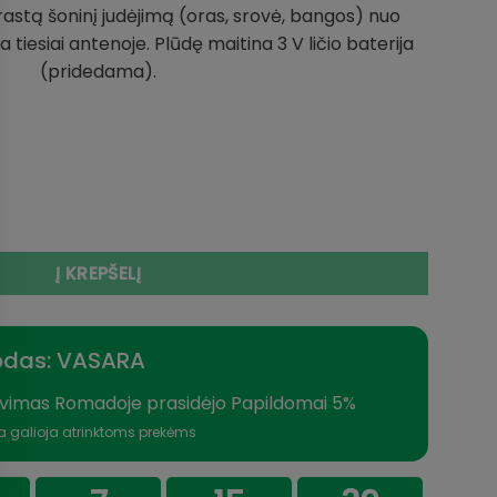
prastą šoninį judėjimą (oras, srovė, bangos) nuo
 tiesiai antenoje. Plūdę maitina 3 V ličio baterija
(pridedama).
lektrinė Plūdė 5g iki 9g su kibimo indikatoriumi made in Ger
Į KREPŠELĮ
odas: VASARA
vimas Romadoje prasidėjo Papildomai 5%
a galioja atrinktoms prekėms