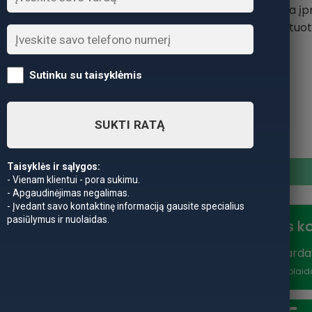
išmanus, kad atskiria į
kibimo. Baterija įmontuota
Sutinku su taisyklėmis
Svoris
SUKTI RATĄ
produkto kiekis: Išmanioji E
Taisyklės ir sąlygos:
- Vienam klientui - pora sukimu.
- Apgaudinėjimas negalimas.
- Įvedant savo kontaktinę informaciją gausite specialius
pasiūlymus ir nuolaidas.
Nuolaidos k
Vasaros išparda
nuolaidą
*Nuolaid