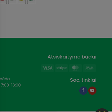
Clea
Atsiskaitymo būdai
Visa
Stripe
MasterCard
Cash
On
aipėda
Soc. tinklai
Delivery
 7:00-18:00,