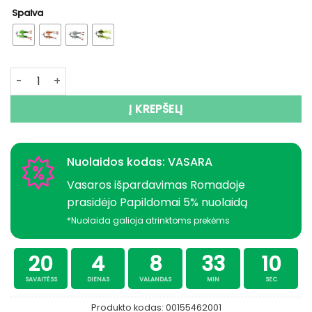
Spalva
produkto kiekis: Blizgė Vibracinė + guminukas Ešeriams 
Į KREPŠELĮ
Nuolaidos kodas: VASARA
Vasaros išpardavimas Romadoje
prasidėjo Papildomai 5% nuolaidą
*Nuolaida galioja atrinktoms prekėms
20
4
8
33
10
SAVAITĖSS
DIENAS
VALANDAS
MIN
SEC
Produkto kodas:
00155462001