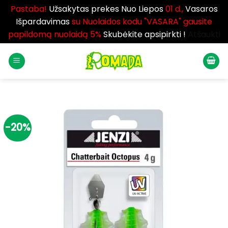
Pastaba!
Užsakytas prekes Nuo Liepos
01 d.,
Vasaros
Išpardavimas
su Nuolaidos kodu "VASARA" gausite
papildomą nuolaidą 5%
Skubėkite apsipirkti !
Atšaukti
Skip
to
content
-20%