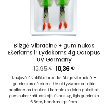
Blizgė Vibracinė + guminukas
Ešeriams ir Lydekoms 4g Octopus
UV Germany
Original
Current
12,95
10,36
€
€
price
price
Naujovė iš vokiško brendo! Blizgė vibracinė +
was:
is:
guminukas ešeriams. UV aktyvumas suteikia
12,95 €.
10,36 €.
papildomos traukos. Į komplektą įeina pakaitinis
guminukas-aštuonkojis. Svoris 4g, ilgis guminuko
6.5cm, bendras ilgis 9cm.