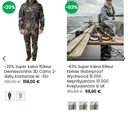
-20%
-63%
-20% Super kaina 159eur
-63% Super Kaina 69eur
Demisezoninis 3D Camo 2-
Kelnės Waterproof
dalių kostiumas iki -10c
Wychwood 15.000
Nepralyjančios 10.000
Original
Current
198,00
€
159,00
€
price
price
Kvepuojančios iš UK
was:
is:
Original
Current
189,89
€
69,90
€
198,00 €.
159,00 €.
price
price
was:
is:
189,89 €.
69,90 €.