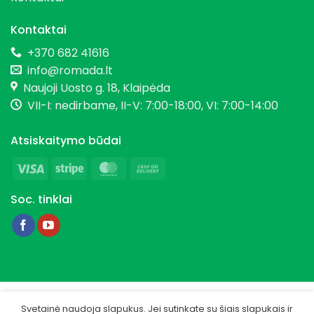
Kontaktai
+370 682 41616
info@romada.lt
Naujoji Uosto g. 18, Klaipėda
VII-I: nedirbame, II-V: 7:00-18:00, VI: 7:00-14:00
Atsiskaitymo būdai
Visa
Stripe
MasterCard
Cash
On
Soc. tinklai
Delivery
Copyright 2026 © Romada.lt
Svetainė naudoja slapukus. Jei sutinkate su šiais slapukais ir