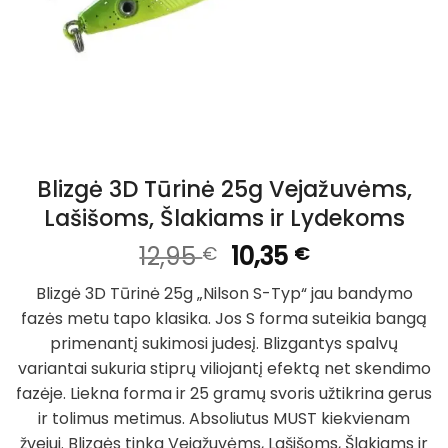
Blizgė 3D Tūrinė 25g Vejažuvėms,
Lašišoms, Šlakiams ir Lydekoms
Original
Current
12,95
10,35
€
€
price
price
Blizgė 3D Tūrinė 25g „Nilson S-Typ“ jau bandymo
was:
is:
fazės metu tapo klasika. Jos S forma suteikia bangą
12,95 €.
10,35 €.
primenantį sukimosi judesį. Blizgantys spalvų
variantai sukuria stiprų viliojantį efektą net skendimo
fazėje. Liekna forma ir 25 gramų svoris užtikrina gerus
ir tolimus metimus. Absoliutus MUST kiekvienam
žvejui. Blizgės tinka Vejažuvėms, Lašišoms, Šlakiams ir