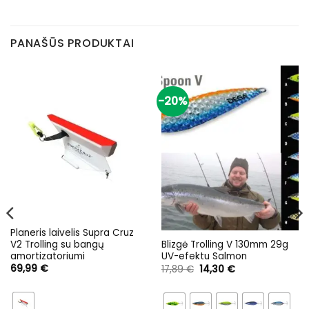
PANAŠŪS PRODUKTAI
-20%
Planeris laivelis Supra Cruz
V2 Trolling su bangų
Blizgė Trolling V 130mm 29g
amortizatoriumi
UV-efektu Salmon
Original
Current
69,99
€
17,89
€
14,30
€
price
price
was:
is:
17,89 €.
14,30 €.