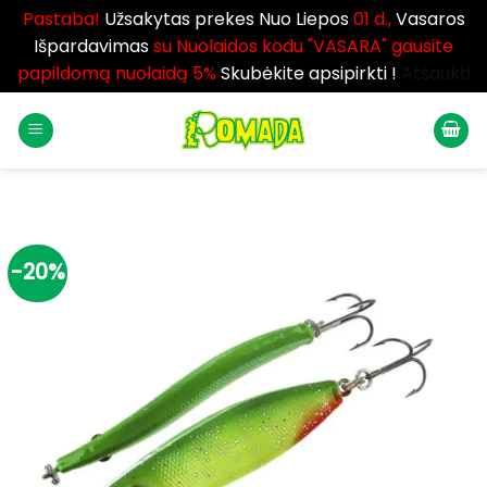
Pastaba!
Užsakytas prekes Nuo Liepos
01 d.,
Vasaros
Išpardavimas
su Nuolaidos kodu "VASARA" gausite
papildomą nuolaidą 5%
Skubėkite apsipirkti !
Atšaukti
Skip
to
content
-20%