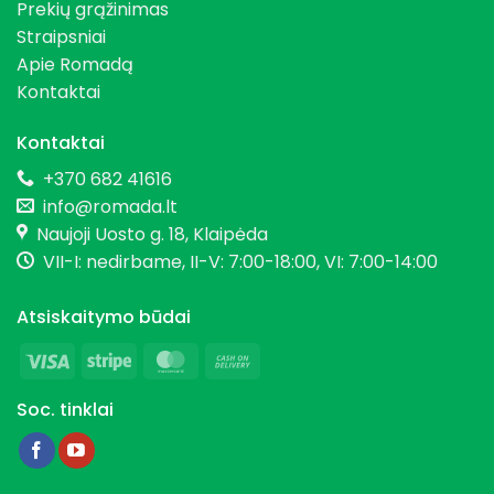
Prekių grąžinimas
Straipsniai
Apie Romadą
Kontaktai
Kontaktai
+370 682 41616
info@romada.lt
Naujoji Uosto g. 18, Klaipėda
VII-I: nedirbame, II-V: 7:00-18:00, VI: 7:00-14:00
Atsiskaitymo būdai
Visa
Stripe
MasterCard
Cash
On
Soc. tinklai
Delivery