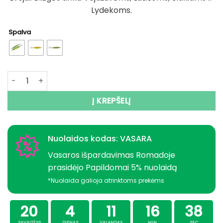
Lydekoms.
Spalva
produkto kiekis: Blizgė 3D Tūrinė 25g Vejažuvėms, Lašišom
Į KREPŠELĮ
Nuolaidos kodas: VASARA
Vasaros išpardavimas Romadoje
prasidėjo Papildomai 5% nuolaidą
*Nuolaida galioja atrinktoms prekėms
20
4
11
16
38
SAVAITĖSS
DIENAS
VALANDAS
MIN
SEC