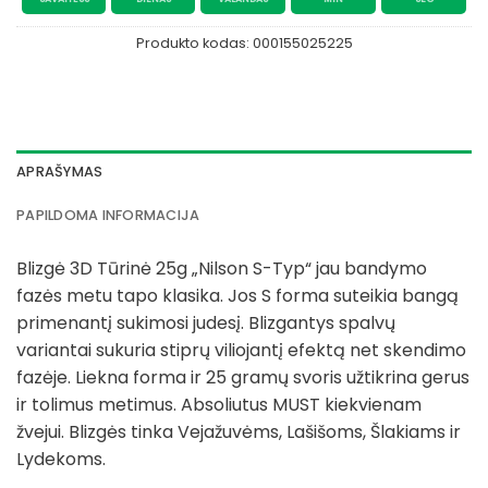
Produkto kodas:
000155025225
APRAŠYMAS
PAPILDOMA INFORMACIJA
Blizgė 3D Tūrinė 25g „Nilson S-Typ“ jau bandymo
fazės metu tapo klasika. Jos S forma suteikia bangą
primenantį sukimosi judesį. Blizgantys spalvų
variantai sukuria stiprų viliojantį efektą net skendimo
fazėje. Liekna forma ir 25 gramų svoris užtikrina gerus
ir tolimus metimus. Absoliutus MUST kiekvienam
žvejui. Blizgės tinka Vejažuvėms, Lašišoms, Šlakiams ir
Lydekoms.