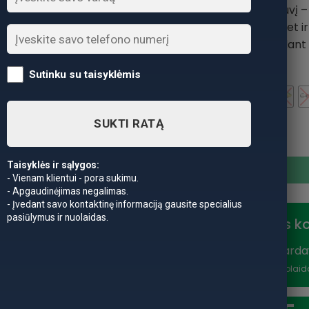
vibruoti ir kviesti žuvį 
didesnius virpesius, bet 
gaudant e
Sutinku su taisyklėmis
Spalva
SUKTI RATĄ
produkto kiekis: Berkley Pul
Taisyklės ir sąlygos:
- Vienam klientui - pora sukimu.
- Apgaudinėjimas negalimas.
- Įvedant savo kontaktinę informaciją gausite specialius
pasiūlymus ir nuolaidas.
Nuolaidos k
Vasaros išparda
nuolaidą
*Nuolaid