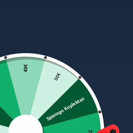
40€
50€
Spiningo Koplektas
2€