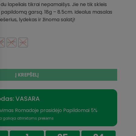
– du lapeliais tikrai nepamaišys. Jie ne tik skleis
ir papildomą garsą. 18g – 8.5cm. Idealus masalas
šerius, lydekas ir žinoma salatį!
se Spintail XL 18g 85mm Turbo kibimas Lydekų ir Ešerių
Į KREPŠELĮ
odas: VASARA
vimas Romadoje prasidėjo Papildomai 5%
a galioja atrinktoms prekėms