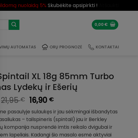
pildomą nuolaidą 5%
Skubėkite apsipirkti !
Atšaukti
0,00
€
VIMŲ AUTOMATAS
ORŲ PROGNOZĖ
KONTAKTAI
 Spintail XL 18g 85mm Turbo
as Lydekų ir Ešerių
Original
Current
21,95
16,90
€
€
price
price
me pasaulyje sulaukęs ir jau sėkmingai išbandytas
was:
is:
saliukas – tailspineris (spintail) jau ir Berkley
21,95 €.
16,90 €.
ų kompanija nusprendė imtis reikalo dvigubai ir
em lapeliais. Kadangi šio masalo esmė aktyviai