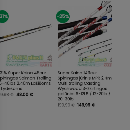
31%
-25%
-20%
+
+
+
31% Super Kaina 48eur
Super Kaina 149eur
-20% 
piningas Salmon Trolling
Spiningas jūrinis MPR 2.4m
Demis
15-40lbs 2.40m Lašišoms
Multi trolling Casting
2-dali
ir Lydekoms
Wychwood 3-Skirtingos
198,0
galūnės 6-12LB / 12-20lb /
Original
Current
69,98
€
48,00
€
price
price
20-30lb
was:
is:
Original
Current
199,99
€
149,99
€
69,98 €.
48,00 €.
price
price
was:
is:
Clea
199,99 €.
149,99 €.