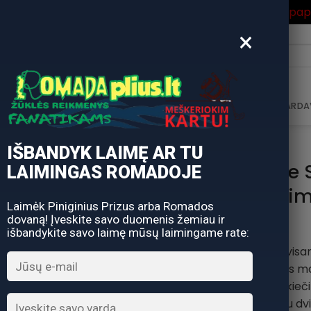
ros Išpardavimas
su Nuolaidos kodu "VASARA" gausite pa
×
i:
AVIMAS
DOVANŲ KUPONAS
DOVANŲ IDĖJOS
PARDA
IŠBANDYK LAIMĘ AR TU
Berkley Pulse
LAIMINGAS ROMADOJE
kibim
Laimėk Piniginius Prizus arba Romados
dovaną! Įveskite savo duomenis žemiau ir
išbandykite savo laimę mūsų laimingame rate:
Didžiulio populiarumo visa
Lietuvoje, metalinis ma
asortimente. Amerikieči
sukūrė masaliuką su dvi