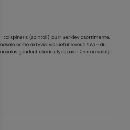
tailspineris (spintail) jau ir Berkley asortimente.
salo esmė aktyviai vibruoti ir kviesti žuvį – du
s masalas gaudant ešerius, lydekas ir žinoma salatį!