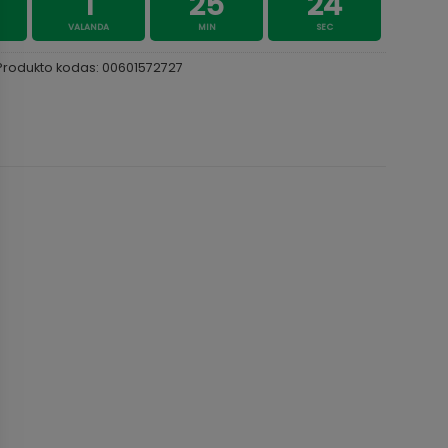
1
25
23
VALANDA
MIN
SEC
Produkto kodas:
00601572727