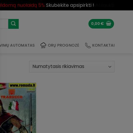
pildomą nuolaidą 5%
Skubėkite apsipirkti !
Atšaukti
0,00
€
VIMŲ AUTOMATAS
ORŲ PROGNOZĖ
KONTAKTAI