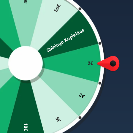
50€
+
+
Spiningo Koplektas
Meškerė teleskopinė Endura
Meškerė Teleskopi
Tele 3.6m, 3.9m, 4.2m iki 30g
tele Karšis 3.8m, 4
5m iki 40g
Price
73,90
€
–
87,90
€
range:
64,90
€
–
74,90
€
73,90 €
through
2€
87,90 €
3€
5€
10€
Infor