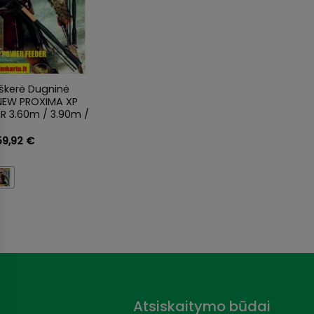
škerė Dugninė
EW PROXIMA XP
R 3.60m / 3.90m /
Price
59,92
€
range:
143,92 €
through
159,92 €
Atsiskaitymo būdai