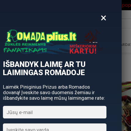
ros Išpardavimas
su Nuolaidos kodu "VASARA" gausite pa
×
i:
AVIMAS
DOVANŲ KUPONAS
DOVANŲ IDĖJOS
PARDA
IŠBANDYK LAIMĘ AR TU
LAIMINGAS ROMADOJE
Laimėk Piniginius Prizus arba Romados
dovaną! Įveskite savo duomenis žemiau ir
-21%
-20%
išbandykite savo laimę mūsų laimingame rate: