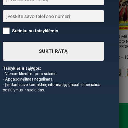
+
+
Sutinku su taisyklėmis
nė Endura
Meškerė Teleskopinė Spirad
Naujiena Me
.2m, 4.6m,
tele Travel 4.2m, 4.8m, 5.4m iki
TRABUCCO N
40g
POWER FEEDE
SUKTI RATĄ
4.20m
Price
Price
68,90
€
–
95,90
€
range:
range:
143,92
€
–
1
64,90 €
68,90 €
through
through
74,90 €
95,90 €
Taisyklės ir sąlygos:
- Vienam klientui - pora sukimu.
- Apgaudinėjimas negalimas.
- Įvedant savo kontaktinę informaciją gausite specialius
pasiūlymus ir nuolaidas.
macija
Kontaktai